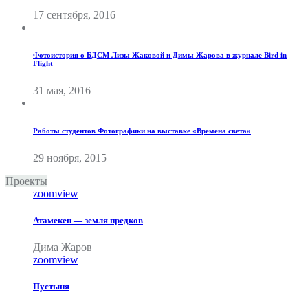
17 сентября, 2016
Фотоистория о БДСМ Лизы Жаковой и Димы Жарова в журнале Bird in
Flight
31 мая, 2016
Работы студентов Фотографики на выставке «Времена света»
29 ноября, 2015
Проекты
zoom
view
Атамекен — земля предков
Дима Жаров
zoom
view
Пустыня