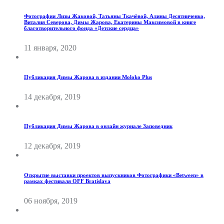
Фотографии Лизы Жаковой, Татьяны Ткачёвой, Алины Десятниченко,
Виталия Северова, Димы Жарова, Екатерины Максимовой в книге
благотворительного фонда «Детские сердца»
11 января, 2020
Публикация Димы Жарова в издании Moloko Plus
14 декабря, 2019
Публикация Димы Жарова в онлайн журнале Заповедник
12 декабря, 2019
Открытие выставки проектов выпускников Фотографики «Between» в
рамках фестиваля OFF Bratislava
06 ноября, 2019