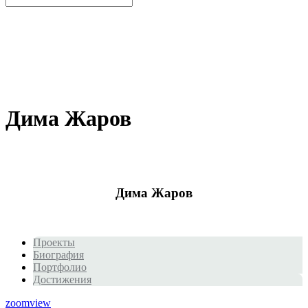
Дима Жаров
Дима Жаров
Проекты
Биография
Портфолио
Достижения
zoom
view