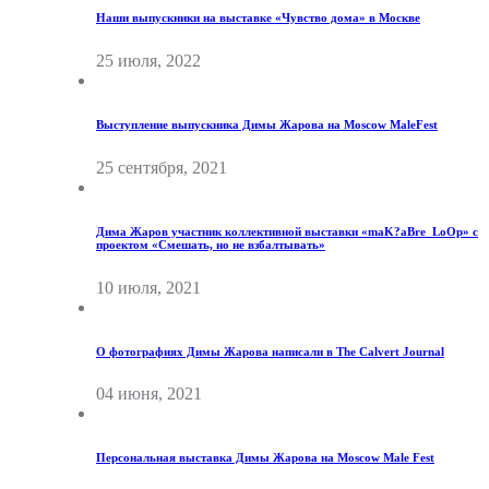
Наши выпускники на выставке «Чувство дома» в Москве
25 июля, 2022
Выступление выпускника Димы Жарова на Moscow MaleFest
25 сентября, 2021
Дима Жаров участник коллективной выставки «maK?aBre_LoOp» с
проектом «Смешать, но не взбалтывать»
10 июля, 2021
О фотографиях Димы Жарова написали в The Calvert Journal
04 июня, 2021
Персональная выставка Димы Жарова на Moscow Male Fest