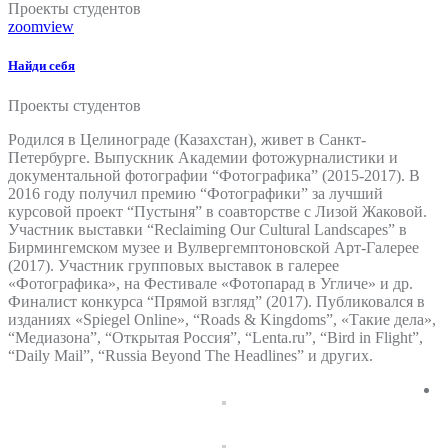
Проекты студентов
zoom
view
Найди себя
Проекты студентов
Родился в Целинограде (Казахстан), живет в Санкт-
Петербурге. Выпускник Академии фотожурналистики и
документальной фотографии “Фотографика” (2015-2017). В
2016 году получил премию “Фотографики” за лучший
курсовой проект “Пустыня” в соавторстве с Лизой Жаковой.
Участник выставки “Reclaiming Our Cultural Landscapes” в
Бирмингемском музее и Вулвергемптоновской Арт-Галерее
(2017). Участник групповых выставок в галерее
«Фотографика», на Фестивале «Фотопарад в Угличе» и др.
Финалист конкурса “Прямой взгляд” (2017). Публиковался в
изданиях «Spiegel Online», “Roads & Kingdoms”, «Такие дела»,
“Медиазона”, “Открытая Россия”, “Lenta.ru”, “Bird in Flight”,
“Daily Mail”, “Russia Beyond The Headlines” и других.