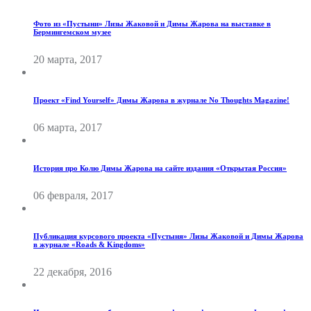
Фото из «Пустыни» Лизы Жаковой и Димы Жарова на выставке в
Бермингемском музее
20 марта, 2017
Проект «Find Yourself» Димы Жарова в журнале No Thoughts Magazine!
06 марта, 2017
История про Колю Димы Жарова на сайте издания «Открытая Россия»
06 февраля, 2017
Публикация курсового проекта «Пустыня» Лизы Жаковой и Димы Жарова
в журнале «Roads & Kingdoms»
22 декабря, 2016