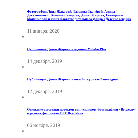
Фотографии Лизы Жаковой, Татьяны Ткачёвой, Алины
Десятниченко, Виталия Северова, Димы Жарова, Екатерины
Максимовой в книге благотворительного фонда «Детские сердца»
11 января, 2020
Публикация Димы Жарова в издании Moloko Plus
14 декабря, 2019
Публикация Димы Жарова в онлайн журнале Заповедник
12 декабря, 2019
Открытие выставки проектов выпускников Фотографики «Between»
в рамках фестиваля OFF Bratislava
06 ноября, 2019