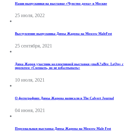
Наши выпускники на выставке «Чувство дома» в Москве
25 июля, 2022
Выступление выпускника Димы Жарова на Moscow MaleFest
25 сентября, 2021
Дима Жаров участник коллективной выставки «maK?aBre_LoOp» с
проектом «Смешать, но не взбалтывать»
10 июля, 2021
О фотографиях Димы Жарова написали в The Calvert Journal
04 июня, 2021
Персональная выставка Димы Жарова на Moscow Male Fest