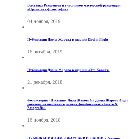
Выставка Резидентов и участников мастерской-резиденции
«Проектная фотография»
04 ноября, 2019
Публикация Димы Жарова в издании Bird in Flight
16 октября, 2019
Публикация Димы Жарова в издании «Это Кавказ»
21 декабря, 2018
Фотоистория «Пустыня» Лизы Жаковой и Димы Жарова будет
показана на выставке в рамках фотобиеннале «Arezzo &
Fotografia»
16 ноября, 2018
ПУБЛИКАЦИЯ ДИМЫ ЖАРОВА В ИЗДАНИИ «Regnum»