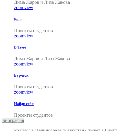
Дима Жаров и Лиза Жакова
zoom
view
Коля
Проекты студентов
zoom
view
В Теме
Дима Жаров и Лиза Жакова
zoom
view
Бурлеск
Проекты студентов
zoom
view
Найди себя
Проекты студентов
Биография
Родился в Целинограде (Казахстан), живет в Санкт-