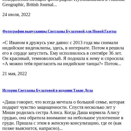
Geographic, British Journal...
24 июля, 2022
Фотографии выпускницы Светланы Булатовой для Новой Газеты
«С Иваном я дружусь уже давно: с 2013 года мы снимали
индийские видеоклипы, здесь, в интернате. Потом я решила
его в сердце запустить. Ему исполнилось в сентябре 36 лет.
Он красивый, темноволосый. Я подошла к нему и спросила:
«А можно тебя пригласить на индийские танцы?» Потом...
21 мая, 2022
История Светланы Булатовой в издании Такие Дела
«Даша говорит, что всегда мечтала о большой семье, которая
подарит чувство защищенности. Спустя несколько лет у
Миши родилась сестра Алиса. Когда Даша кормила Алису
грудью, она обратила внимание на небольшое уплотнение в
груди. Пришла с этим в женскую консультацию, где ее (как
позже выяснится, напрасно)...