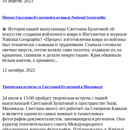
10 апреля, 2023
Проект Светланы Булатовой в журнале National Geographic
💫 История нашей выпускницы Светланы Булатовой об
искусстве создания войлочного ковра в Ингушетии в журнале
National Geographic! «Процесс изготовления ковра из войлока
был технически сложным и трудоемким. Сначала готовили
овечью шерсть, потом валяли сами полотна, отдавали их на
крашение, сшивали и делали инкрустацию. Края обшивали
белым кантом, а орнамент...
12 октября, 2022
Творческая встреча со Светланой Булатовой в Махачкале
24 июля в 13-00 пройдет творческая встреча с нашей
выпускницей Светланой Булатовой в пространстве Surat,
Махачкала. Светлана много лет работает на Северном Кавказе
и является одним из самых важных и талантливых
фотографов-документалистов, занимающихся регионом. Она
куратор попечительского совета Международного
объединения женщин-фотографов. Публиковалась в National