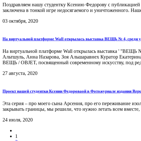
Поздравляем нашу студентку Ксению Федорову с публикацией 
заключена в тонкой игре недосягаемого и уничтоженного. Наше
03 октября, 2020
На виртуальной платформе Wall открылась выставка ВЕЩЬ № 4, среди у
На виртуальной платформе Wall открылась выставка ' ''ВЕЩЬ 
Альтшуль, Анна Назарова, Зоя Альшаравнех Куратор Екатерин
ВЕЩЬ / OBJET, посвященный современному искусству, под ред
27 августа, 2020
Проект нашей студентки Ксении Федороваой в Фотожурнале издания Repu
Эта серия – про моего сына Арсения, про его переживание изо
закрывать границы, мы решили, что нужно летать всем вместе, ч
24 июля, 2020
1