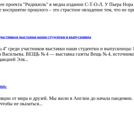
ее проекта "Ридикюль" в медиа издании С-Т-О-Л. У Пьера Нора
 восприятие прошлого – это страстное овладение тем, что не пр
частников выставки наши студентки и выпускницы
№ 4'' среди участников выставки наши студентки и выпускницы:
а Васильева. ВЕЩЬ № 4 — выставка газеты Вещь № 4, источник
акцией Эля...
blic
ляции от мира и друзей. Мы жили в Англии до начала пандемии. 
тобы не оказаться...