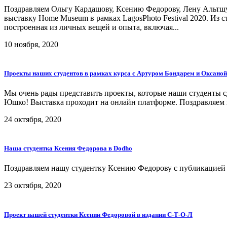
Поздравляем Ольгу Кардашову, Ксению Федорову, Лену Альтшу
выставку Home Museum в рамках LagosPhoto Festival 2020. Из 
построенная из личных вещей и опыта, включая...
10 ноября, 2020
Проекты наших студентов в рамках курса с Артуром Бондарем и Оксан
Мы очень рады представить проекты, которые наши студенты с
Юшко! Выставка проходит на онлайн платформе. Поздравляем 
24 октября, 2020
Наша студентка Ксения Федорова в Dodho
Поздравляем нашу студентку Ксению Федорову с публикацией е
23 октября, 2020
Проект нашей студентки Ксении Федоровой в издании С-Т-О-Л