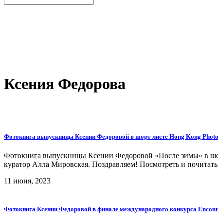
Ксения Федорова
Фотокнига выпускницы Ксении Федоровой в шорт-листе Hong Kong Photob
Фотокнига выпускницы Ксении Федоровой «После зимы» в шорт
куратор Алла Мировская. Поздравляем! Посмотреть и почитать про
11 июня, 2023
Фотокнига Ксении Федоровой в финале международного конкурса Encont