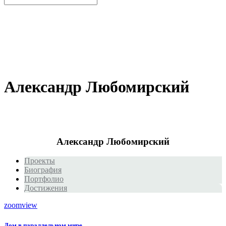
Александр Любомирский
Александр Любомирский
Проекты
Биография
Портфолио
Достижения
zoom
view
Дом в параллельном мире