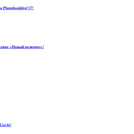
 Photobookfest’17!
тавке «Новый разворот»!
ircle!