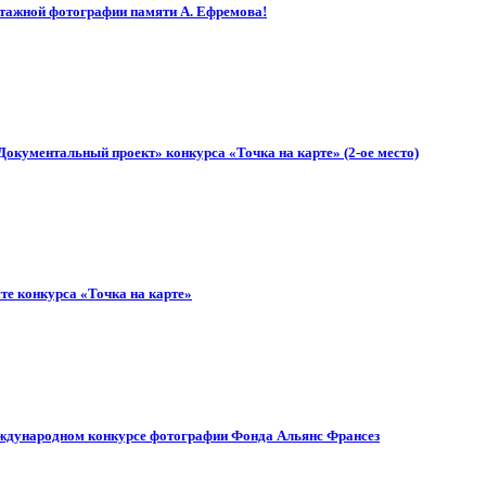
ртажной фотографии памяти А. Ефремова!
кументальный проект» конкурса «Точка на карте» (2-ое место)
е конкурса «Точка на карте»
еждународном конкурсе фотографии Фонда Альянс Франсез