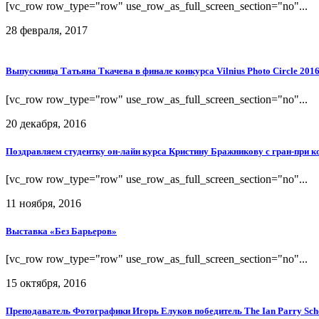
[vc_row row_type="row" use_row_as_full_screen_section="no"...
28 февраля, 2017
Выпускница Татьяна Ткачева в финале конкурса Vilnius Photo Circle 2016 
[vc_row row_type="row" use_row_as_full_screen_section="no"...
20 декабря, 2016
Поздравляем студентку он-лайн курса Кристину Бражникову с гран-при к
[vc_row row_type="row" use_row_as_full_screen_section="no"...
11 ноября, 2016
Выставка «Без Барьеров»
[vc_row row_type="row" use_row_as_full_screen_section="no"...
15 октября, 2016
Преподаватель Фотографики Игорь Елуков победитель The Ian Parry Scho