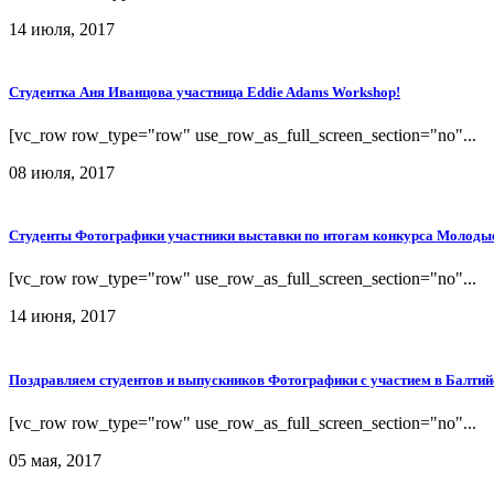
14 июля, 2017
Студентка Аня Иванцова участница Eddie Adams Workshop!
[vc_row row_type="row" use_row_as_full_screen_section="no"...
08 июля, 2017
Студенты Фотографики участники выставки по итогам конкурса Молоды
[vc_row row_type="row" use_row_as_full_screen_section="no"...
14 июня, 2017
Поздравляем студентов и выпускников Фотографики с участием в Балтий
[vc_row row_type="row" use_row_as_full_screen_section="no"...
05 мая, 2017