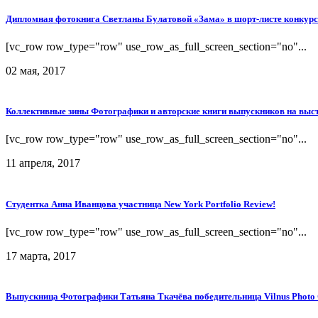
Дипломная фотокнига Светланы Булатовой «Зама» в шорт-листе конкурса
[vc_row row_type="row" use_row_as_full_screen_section="no"...
02 мая, 2017
Коллективные зины Фотографики и авторские книги выпускников на выс
[vc_row row_type="row" use_row_as_full_screen_section="no"...
11 апреля, 2017
Студентка Анна Иванцова участница New York Portfolio Review!
[vc_row row_type="row" use_row_as_full_screen_section="no"...
17 марта, 2017
Выпускница Фотографики Татьяна Ткачёва победительница Vilnus Photo C