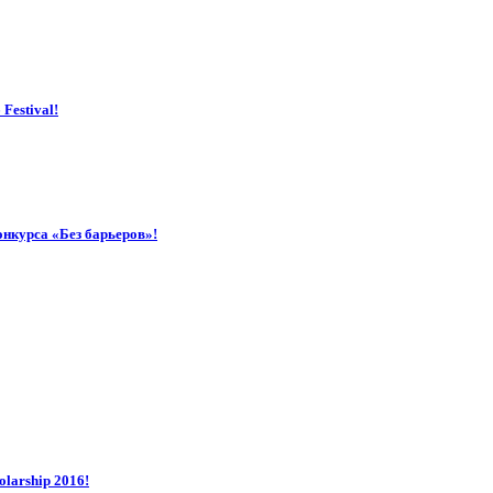
Festival!
онкурса «Без барьеров»!
larship 2016!