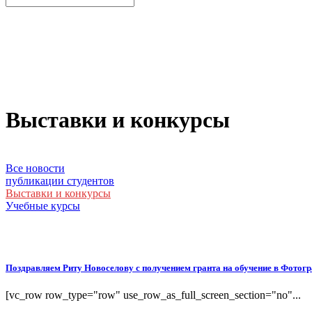
Выставки и конкурсы
Все новости
публикации студентов
Выставки и конкурсы
Учебные курсы
Поздравляем Риту Новоселову с получением гранта на обучение в Фотог
[vc_row row_type="row" use_row_as_full_screen_section="no"...