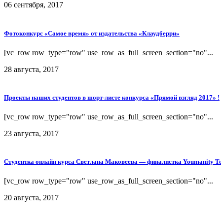
06 сентября, 2017
Фотоконкурс «Самое время» от издательства «Клаудберри»
[vc_row row_type="row" use_row_as_full_screen_section="no"...
28 августа, 2017
Проекты наших студентов в шорт-листе конкурса «Прямой взгляд 2017» !
[vc_row row_type="row" use_row_as_full_screen_section="no"...
23 августа, 2017
Студентка онлайн курса Светлана Маковеева — финалистка Youmanity T
[vc_row row_type="row" use_row_as_full_screen_section="no"...
20 августа, 2017