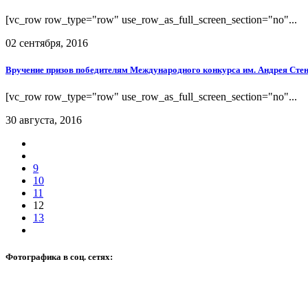
[vc_row row_type="row" use_row_as_full_screen_section="no"...
02 сентября, 2016
Вручение призов победителям Международного конкурса им. Андрея Сте
[vc_row row_type="row" use_row_as_full_screen_section="no"...
30 августа, 2016
9
10
11
12
13
Фотографика в соц. сетях: