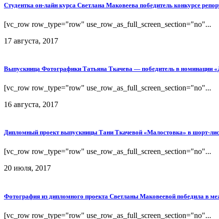
Студентка он-лайн курса Светлана Маковеева победитель конкурсе репо
[vc_row row_type="row" use_row_as_full_screen_section="no"...
17 августа, 2017
Выпускница Фотографики Татьяна Ткачева — победитель в номинации «До
[vc_row row_type="row" use_row_as_full_screen_section="no"...
16 августа, 2017
Дипломный проект выпускницы Тани Ткачевой «Малостовка» в шорт-лист
[vc_row row_type="row" use_row_as_full_screen_section="no"...
20 июля, 2017
Фотография из дипломного проекта Светланы Маковеевой победила в м
[vc_row row_type="row" use_row_as_full_screen_section="no"...