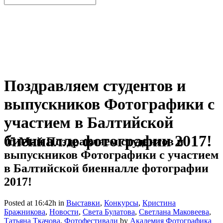
Поздравляем студентов и
выпускников Фотографики с
участием в Балтийской
биенналле фотографии 2017!
05 Май
Поздравляем студентов и
выпускников Фотографики с участием
в Балтийской биенналле фотографии
2017!
Posted at 16:42h
in
Выставки
,
Конкурсы
,
Кристина
Бражникова
,
Новости
,
Света Булатова
,
Светлана Маковеева
,
Татьяна Ткачова
,
Фотофестивали
by
Академия Фотографика