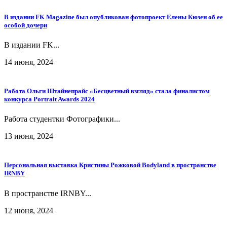
В издании FK Magazine был опубликован фотопроект Елены Кюзен об ее
особой дочери
В издании FK...
14 июня, 2024
Работа Ольги Штайнепрайс «Бесцветный взгляд» стала финалистом
конкурса Portrait Awards 2024
Работа студентки Фотографики...
13 июня, 2024
Персональная выставка Кристины Рожковой Bodyland в пространстве
IRNBY
В пространстве IRNBY...
12 июня, 2024