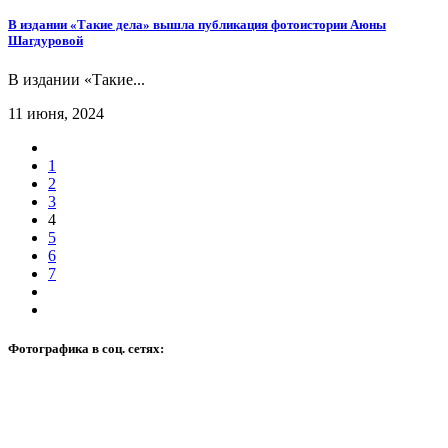
В издании «Такие дела» вышла публикация фотоистории Аюны
Шагдуровой
В издании «Такие...
11 июня, 2024
1
2
3
4
5
6
7
Фотографика в соц. сетях: