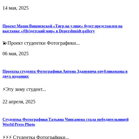
14 мая, 2025
Проект Маши Вишневской «Тигр на улице» будет представлен на
выставке «(Не)детский мир» в Depershmidt gallery
💫Проект студентки Фотографики...
06 мая, 2025
Проекты студента Фотографики Антона Здановича опубликованы в
двух изданиях
⚡️Эту зиму студент...
22 апреля, 2025
Студентка Фотографики Татьяна Чипсанова стала победительницей
World Press Photo
⚡️⚡️⚡️ Студентка Фотографики...