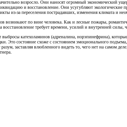
ачительно возросло. Они наносят огромный экономический ущерб
х ликвидацию и восстановление. Они усугубляют экологические п
икты из-за переселения пострадавших, изменения климата и нео
ов возникают по вине человека. Как и лесные пожары, романти
восстановление требует времени, усилий и внутренней силы, ч
т выбросы катехоламинов (адреналина, норэпинефрина), которы
ки. Это состояние схоже с состоянием эмоционального подъема,
разум, заставляя влюбленного видеть то, чего нет на самом деле
тнера.