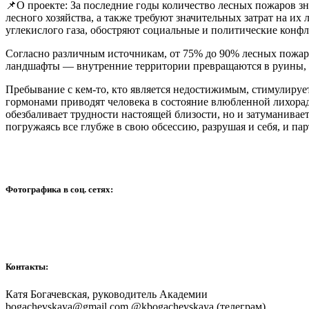
📌О проекте: За последние годы количество лесных пожаров зн
лесного хозяйства, а также требуют значительных затрат на и
углекислого газа, обостряют социальные и политические конфл
Согласно различным источникам, от 75% до 90% лесных пожар
ландшафты — внутренние территории превращаются в руины, а 
Пребывание с кем-то, кто является недостижимым, стимулируе
гормонами приводят человека в состояние влюбленной лихорад
обезбаливает трудности настоящей близости, но и затуманивает 
погружаясь все глубже в свою обсессию, разрушая и себя, и пар
Фотографика в соц. сетях:
Контакты:
Катя Богачевская, руководитель Академии
bogachevskaya@gmail.com @kbogachevskaya (телеграм)