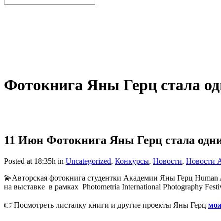
Фотокнига Яны Герц стала одн
11 Июн
Фотокнига Яны Герц стала одним
Posted at 18:35h
in
Uncategorized
,
Конкурсы
,
Новости
,
Новости 
💫Авторская фотокнига студентки Академии Яны Герц Human Acti
на выставке
в рамках
Photometria International Photography Fes
👉Посмотреть листалку книги и другие проекты Яны Герц
мож