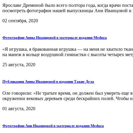
Ярославе Дреминой было всего полтора года, когда врачи пост
посмотреть фотографии нашей выпускницы Ани Иванцовой и по
02 сентября, 2020
Фотографии Анны Иванцовой в материале издания Meduza
«Я игрушка, я бракованная игрушка — на меня не хватило ткан
на манеж в кольце воздушной гимнастки с высоты четырех метро
25 августа, 2020
Публикация Анны Иванцовой в издании Такие Дела
Оле говорили: «Не тратьте время, он должен был умереть еще 
окружении вековых деревьев среди бескрайних полей. Чтобы на 
01 августа, 2020
Фотографии Ани Иванцовой в материале издания Meduza