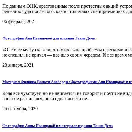
По данным ОНК, арестованные после протестных акций устрои
решению суда после того, как в столичных спецприемниках для
06 февраля, 2021
Фотографии Ани Иванцовой для издания Такие Дела
«Оле и ее мужу сказали, что у их сына проблемы с легкими и е
не спешил, не кричал — все шло своим чередом. И все время ме
23 января, 2021
Материал Филиппо Валоти-Алебарди с фотографиями Ани Иванцовой в и
Коля все чувствует, но не двигается, не говорит и почти не види
рос и не развивался, пока однажды его не...
25 сентября, 2020
Фотографии Анны Иванцовой в материале издания Такие Дела