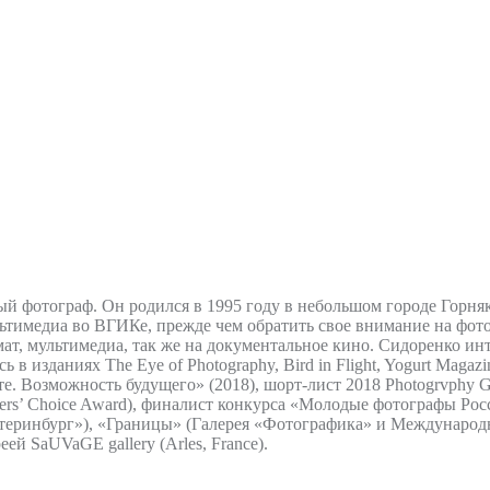
 фотограф. Он родился в 1995 году в небольшом городе Горняк
льтимедиа во ВГИКе, прежде чем обратить свое внимание на фо
т, мультимедиа, так же на документальное кино. Сидоренко и
 изданиях The Eye of Photography, Bird in Flight, Yogurt Magazin
. Возможность будущего» (2018), шорт-лист 2018 Photogrvphy Gr
 Readers’ Choice Award), финалист конкурса «Молодые фотографы Р
 Екатеринбург»), «Границы» (Галерея «Фотографика» и Междунар
й SaUVaGE gallery (Arles, France).