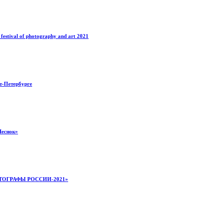
estival of photography and art 2021
т-Петербурге
Чеснок»
 ФОТОГРАФЫ РОССИИ-2021»