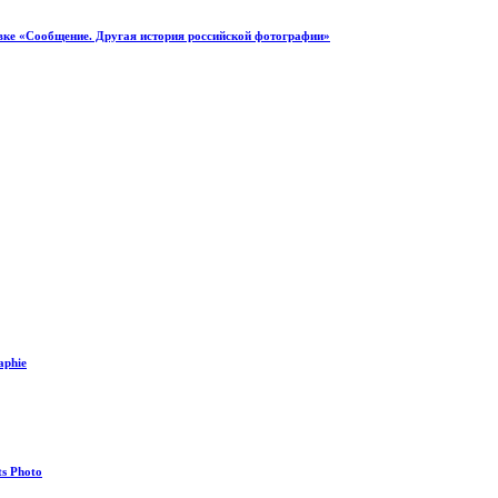
ке «Сообщение. Другая история российской фотографии»
aphie
s Photo