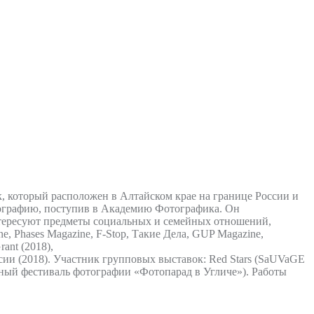
, который расположен в Алтайском крае на границе России и
тографию, поступив в Академию Фотографика. Он
нтересуют предметы социальных и семейных отношений,
e, Phases Magazine, F-Stop, Такие Дела, GUP Magazine,
ant (2018),
оссии (2018). Участник групповых выставок: Red Stars (SaUVaGE
одный фестиваль фотографии «Фотопарад в Угличе»). Работы