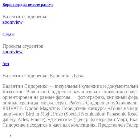
Корни сердца вместе растут
Валентин Сидоренко
zoom
view
Следы
Проекты студентов
zoom
view
Апэ
Валентин Сидоренко, Каролина Дутка
Валентин Сидоренко — визуальный художник и документальный
Казахстан. Валентин Сидоренко начал изучать анимацию и му
ориентирован на разные формы — фотографию, книжный форма
личные границы, мифы, страх. Работы Сидоренко публиковались в
PRIVATE, Dodho Magazine. Победитель конкурса «Точка на карте
шорт-лист Bird in Flight Prize (Special Nomination: Panasonic
gallery, Arles, France), «Детектив» (Центр фотографии Март,
Сидоренко находятся в частных коллекциях. Представлен Галерее