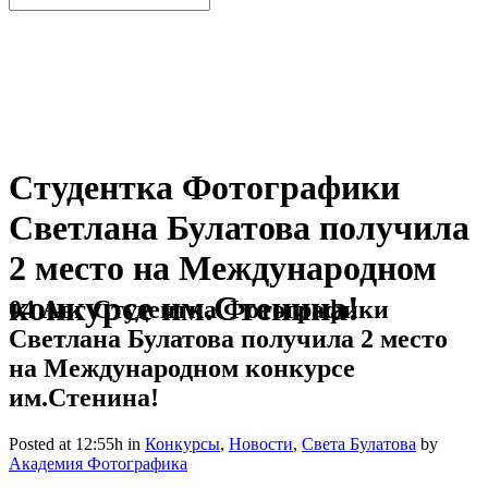
Студентка Фотографики
Светлана Булатова получила
2 место на Международном
конкурсе им.Стенина!
04 Авг
Студентка Фотографики
Светлана Булатова получила 2 место
на Международном конкурсе
им.Стенина!
Posted at 12:55h
in
Конкурсы
,
Новости
,
Света Булатова
by
Академия Фотографика