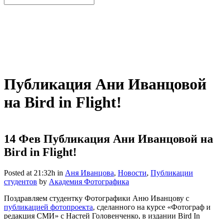
Публикация Ани Иванцовой
на Bird in Flight!
14 Фев
Публикация Ани Иванцовой на
Bird in Flight!
Posted at 21:32h
in
Аня Иванцова
,
Новости
,
Публикации
студентов
by
Академия Фотографика
Поздравляем студентку Фотографики Аню Иванцову с
публикацией фотопроекта
, сделанного на курсе «Фотограф и
редакция СМИ» с Настей Головенченко, в издании Bird In