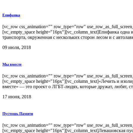
Епифанка
[vc_row css_animation="" row_type="row" use_row_as_full_screen_s
[vc_empty_space height="16px"][vc_column_text]Епифанка одн
транспорта, окруженная с нескольких сторон лесом и с автолав
09 июля, 2018
Мы вместе
[vc_row css_animation="" row_type="row" use_row_as_full_screen_s
[vc_empty_space height="16px"][vc_column_text]«Лечить и из
вместе» — это проект о ЛГБТ-людях, которые дружат, любят, стр
17 июня, 2018
Пустошь Памяти
[vc_row css_animation="" row_type="row" use_row_as_full_screen_s
[vc_empty_space height="16px"][vc_column_text]Левашовская 