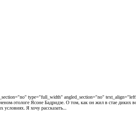
ection="no" type="full_width" angled_section="no" text_align="lef
ученом-этологе Ясоне Бадридзе. О том, как он жил в стае диких 
 условиях. Я хочу рассказать...