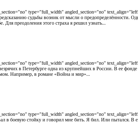
ection="no" type="full_width" angled_section="no" text_align="lef
предсказанию судьбы возник от мысли о предопределённости. Одн
е. Для преодоления этого страха я решил узнать...
ection="no" type="full_width" angled_section="no" text_align="lef
 незрячих в Петербурге одна из крупнейших в России. В ее фонде
ом. Например, в романе «Война и мир»...
ection="no" type="full_width" angled_section="no" text_align="lef
авал в боевую стойку и говорил мне бить. Я бил. Или пытался. В 