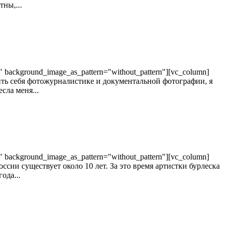
ны,...
t" background_image_as_pattern="without_pattern"][vc_column]
тить себя фотожурналистике и документальной фотографии, я
сла меня...
t" background_image_as_pattern="without_pattern"][vc_column]
оссии существует около 10 лет. За это время артистки бурлеска
ода...