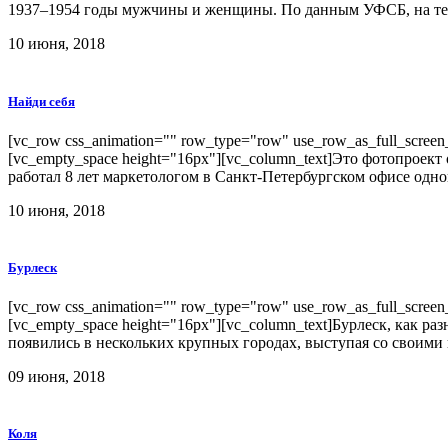
1937–1954 годы мужчины и женщины. По данным УФСБ, на терр
10 июня, 2018
Найди себя
[vc_row css_animation="" row_type="row" use_row_as_full_screen_s
[vc_empty_space height="16px"][vc_column_text]Это фотопроект
работал 8 лет маркетологом в Санкт-Петербургском офисе одной
10 июня, 2018
Бурлеск
[vc_row css_animation="" row_type="row" use_row_as_full_screen_s
[vc_empty_space height="16px"][vc_column_text]Бурлеск, как ра
появились в нескольких крупных городах, выступая со своими 
09 июня, 2018
Коля