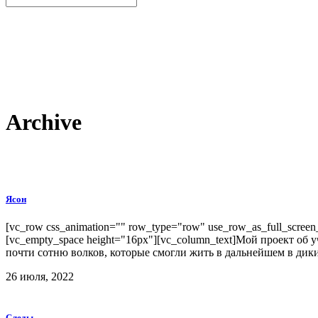
Archive
Ясон
[vc_row css_animation="" row_type="row" use_row_as_full_screen_s
[vc_empty_space height="16px"][vc_column_text]Мой проект об 
почти сотню волков, которые смогли жить в дальнейшем в диких
26 июля, 2022
Следы