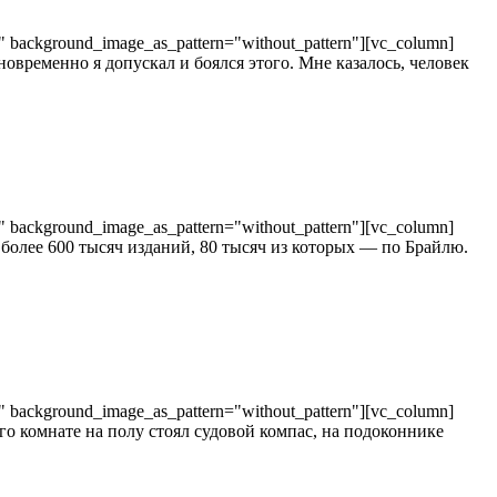
t" background_image_as_pattern="without_pattern"][vc_column]
овременно я допускал и боялся этого. Мне казалось, человек
t" background_image_as_pattern="without_pattern"][vc_column]
 более 600 тысяч изданий, 80 тысяч из которых — по Брайлю.
t" background_image_as_pattern="without_pattern"][vc_column]
его комнате на полу стоял судовой компас, на подоконнике