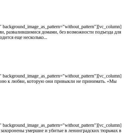
t" background_image_as_pattern="without_pattern"][vc_column]
ми, развалившимися домами, без возможности подъезда для
дится еще несколько...
t" background_image_as_pattern="without_pattern"][vc_column]
шению к любви, которую они привыкли не принимать. «Мы
t" background_image_as_pattern="without_pattern"][vc_column]
е захоронены умершие и убитые в ленинградских тюрьмах в