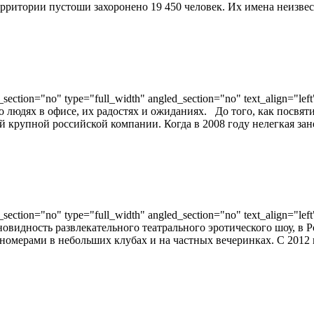
итории пустоши захоронено 19 450 человек. Их имена неизвест
ection="no" type="full_width" angled_section="no" text_align="lef
 о людях в офисе, их радостях и ожиданиях. До того, как посвя
 крупной российской компании. Когда в 2008 году нелегкая зане
ection="no" type="full_width" angled_section="no" text_align="lef
зновидность развлекательного театрального эротического шоу, в Р
номерами в небольших клубах и на частных вечеринках. С 2012 г