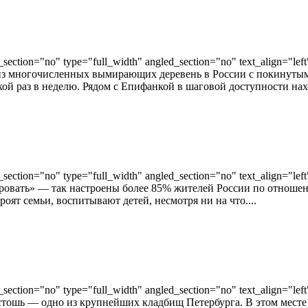
ection="no" type="full_width" angled_section="no" text_align="lef
а из многочисленных вымирающих деревень в России с покинуты
кой раз в неделю. Рядом с Епифанкой в шаговой доступности нахо
ection="no" type="full_width" angled_section="no" text_align="lef
олировать» — так настроены более 85% жителей России по отно
оят семьи, воспитывают детей, несмотря ни на что....
ection="no" type="full_width" angled_section="no" text_align="lef
пустошь — одно из крупнейших кладбищ Петербурга. В этом мест