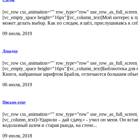
[vc_row css_animation="" row_type="row" use_row_as_full_screen_s
[vc_empty_space height="16px"][vc_column_text]Мой интерес к 
может делать выбор. Как по следам, я шёл, прислушиваясь к себ
09 июля, 2019
Декодер
[vc_row css_animation="" row_type="row" use_row_as_full_screen_s
[vc_empty_space height="16px"][vc_column_text]Библиотека для
Книги, набранные шрифтом Брайля, отличаются большим объем
06 июля, 2019
Письмо отцу
[vc_row css_animation="" row_type="row" use_row_as_full_screen_s
[vc_column_text]«Ударили – дай сдачу,» - учил он меня. Он вст
водолазный шлем и старая рында, на стене...
09 июля, 2018