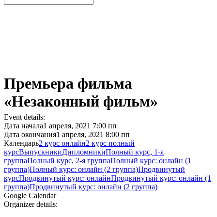
Премьера фильма
«Незаконный фильм»
Event details:
Дата начала
1 апреля, 2021 7:00 пп
Дата окончания
1 апреля, 2021 8:00 пп
Календарь
2 курс онлайн
2 курс полный
курс
Выпускники
Дипломники
Полный курс, 1-я
группа
Полный курс, 2-я группа
Полный курс: онлайн (1
группа)
Полный курс: онлайн (2 группа)
Продвинутый
курс
Продвинутый курс: онлайн
Продвинутый курс: онлайн (1
группа)
Продвинутый курс: онлайн (2 группа)
Google Calendar
Organizer details: