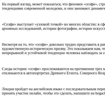
На первый взгляд, может показаться, что феномен «селфи», с
тенденциями современной молодежи, и они занимают динамичны
«Селфи» выступает «узловой точкой» во многих областях: в сф
архивных исследований, истории фотографии, истории искусст
Несмотря на то, что «селфи» довольно трудно представить в р
художественную-историческую призму. Это показываем нам, что
непрерывной и устойчивой тенденции человека наблюдать за со
Следы истории «селфи» прослеживаются на протяжении трех милл
откликаются в автопортретах Древнего Египта, Северного Воз
Лекция пройдет на английском языке с последовательным пере
принять участие онлайн, чтобы это сделать, напишите на bogach