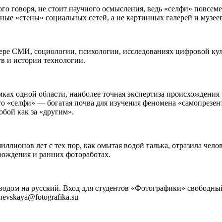
трого говоря, не стоит научного осмысления, ведь «селфи» пов
е «стены» социальных сетей, а не картинных галерей и музеев
ере СМИ, социологии, психологии, исследованиях цифровой куль
в и истории технологии.
амках одной области, наиболее точная экспертиза происхождения
 «селфи» — богатая почва для изучения феномена «самопрезента
бой как за «другим».
ионов лет с тех пор, как омытая водой галька, отразила челове
рождения и ранних фотоработах.
водом на русский. Вход для студентов «Фотографики» свободный
evskaya@fotografika.su