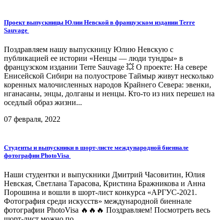
Проект выпускницы Юлии Невской в французском издании Terre
Sauvage
Поздравляем нашу выпускницу Юлию Невскую с
публикацией ее истории «Ненцы — люди тундры» в
французском издании Terre Sauvage 💥 О проекте: На севере
Енисейской Сибири на полуострове Таймыр живут несколько
коренных малочисленных народов Крайнего Севера: эвенки,
нганасаны, энцы, долганы и ненцы. Кто-то из них перешел на
оседлый образ жизни...
07 февраля, 2022
Студенты и выпускники в шорт-листе международной биеннале
фотографии PhotoVisa
Наши студентки и выпускники Дмитрий Часовитин, Юлия
Невская, Светлана Тарасова, Кристина Бражникова и Анна
Порошина и вошли в шорт-лист конкурса «АРГУС-2021.
Фотография среди искусств» международной биеннале
фотографии PhotoVisa 🔥🔥🔥 Поздравляем! Посмотреть весь
шорт-лист можно по