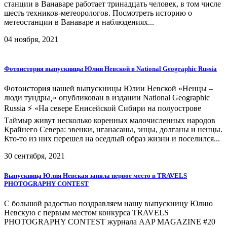
станции в Ванаваре работает тринадцать человек, в том числе
шесть техников-метеорологов. Посмотреть историю о
метеостанции в Ванаваре и наблюдениях...
04 ноября, 2021
Фотоистория выпускницы Юлии Невской в National Geographic Russia
Фотоистория нашей выпускницы Юлии Невской «Ненцы –
люди тундры¸» опубликован в издании National Geographic
Russia ⚡ «На севере Енисейской Сибири на полуострове
Таймыр живут несколько коренных малочисленных народов
Крайнего Севера: эвенки, нганасаны, энцы, долганы и ненцы.
Кто-то из них перешел на оседлый образ жизни и поселился...
30 сентября, 2021
Выпускница Юлия Невская заняла первое место в TRAVELS
PHOTOGRAPHY CONTEST
С большой радостью поздравляем нашу выпускницу Юлию
Невскую с первым местом конкурса TRAVELS
PHOTOGRAPHY CONTEST журнала AAP MAGAZINE #20