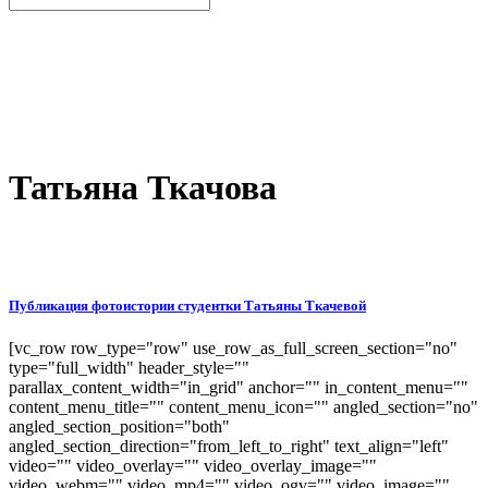
Татьяна Ткачова
Публикация фотоистории студентки Татьяны Ткачевой
[vc_row row_type="row" use_row_as_full_screen_section="no"
type="full_width" header_style=""
parallax_content_width="in_grid" anchor="" in_content_menu=""
content_menu_title="" content_menu_icon="" angled_section="no"
angled_section_position="both"
angled_section_direction="from_left_to_right" text_align="left"
video="" video_overlay="" video_overlay_image=""
video_webm="" video_mp4="" video_ogv="" video_image=""