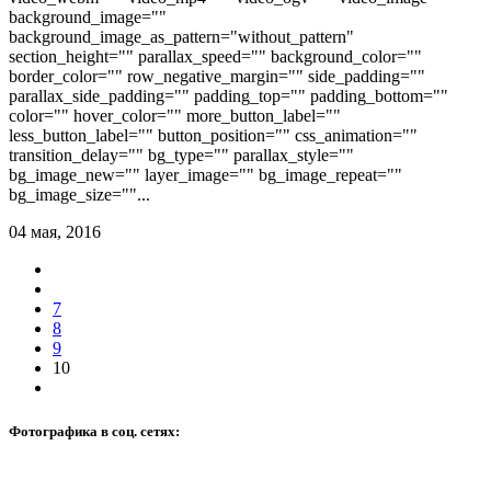
background_image=""
background_image_as_pattern="without_pattern"
section_height="" parallax_speed="" background_color=""
border_color="" row_negative_margin="" side_padding=""
parallax_side_padding="" padding_top="" padding_bottom=""
color="" hover_color="" more_button_label=""
less_button_label="" button_position="" css_animation=""
transition_delay="" bg_type="" parallax_style=""
bg_image_new="" layer_image="" bg_image_repeat=""
bg_image_size=""...
04 мая, 2016
7
8
9
10
Фотографика в соц. сетях: