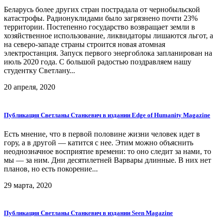
Беларусь более других стран пострадала от чернобыльской
катастрофы. Радионуклидами было загрязнено почти 23%
территории. Постепенно государство возвращает земли в
хозяйственное использование, ликвидаторы лишаются льгот, а
на северо-западе страны строится новая атомная
электростанция. Запуск первого энергоблока запланирован на
июль 2020 года. С большой радостью поздравляем нашу
студентку Светлану...
20 апреля, 2020
Публикация Светланы Станкевич в издании Edge of Humanity Magazine
Есть мнение, что в первой половине жизни человек идет в
гору, а в другой — катится с нее. Этим можно объяснить
неоднозначное восприятие времени: то оно следит за нами, то
мы — за ним. Дни десятилетней Варвары длинные. В них нет
планов, но есть покорение...
29 марта, 2020
Публикация Светланы Станкевич в издании Seen Magazine