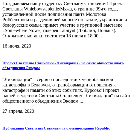
Поздравляем нашу студентку Светлану Станкевич! Проект
Светланы Wniebowstąpienie/Мяжа, о границе 39-го года,
установленной после подписания пакта Молотова-
Риббентропа и разделившей многие польские, украинские и
белорусские семьи, примет участие в групповой выставке
«Somewhere Now», галерея Labirynt (Люблин, Польша).
Открытие выставки состоится 18 июля в 18.00...
16 июля, 2020
Проект Светланы Станкевич «Ликвидация» на сайте общественного
объединения Экодом
“Ликвидация” – серия о последствиях чернобыльской
катастрофы в Беларуси, о трансформации отношения к
катастрофе и памяти об этих событиях. Курсовой проект
нашей студентки Светланы Станкевич "Ликвидация" на сайте
общественного объединения Экодом....
27 апреля, 2020
Публикация Светланы Станкевич в онлайн-издании Republic