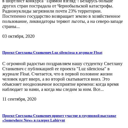
в шортлист конкурса "Прямой взгляд"! Беларусь больше
других стран пострадала от Чернобыльской катастрофы.
Радионуклиды загрязнили почти 23% территории.
Постепенно государство возвращает землю в хозяйственное
пользование, ликвидаторы теряют льготы, а на северо-западе
страны...
03 октября, 2020
Проект Светланы Станкевич Luz silenciosa в журнале Float
С огромной радостью поздравляем нашу студентку Светлану
Станкевич с публикацией ее проекта "Luz silenciosa" в
журнале Float. Считается, что в первой половине жизни
человек идет вверх, а во второй скатывается вниз. Это
объясняет неоднозначное восприятие времени: когда время
наблюдает за нами, а когда мы следим за ним. Все...
11 сентября, 2020
Проект Светланы Станкевич примет участие в групповой выставке
«Somewhere Now» в галерее Labirynt