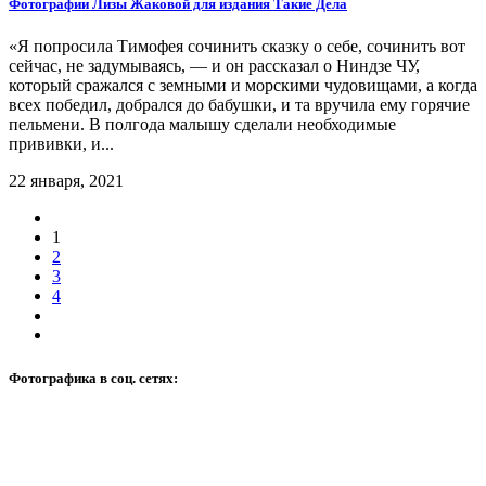
Фотографии Лизы Жаковой для издания Такие Дела
«Я попросила Тимофея сочинить сказку о себе, сочинить вот
сейчас, не задумываясь, — и он рассказал о Ниндзе ЧУ,
который сражался с земными и морскими чудовищами, а когда
всех победил, добрался до бабушки, и та вручила ему горячие
пельмени. В полгода малышу сделали необходимые
прививки, и...
22 января, 2021
1
2
3
4
Фотографика в соц. сетях: