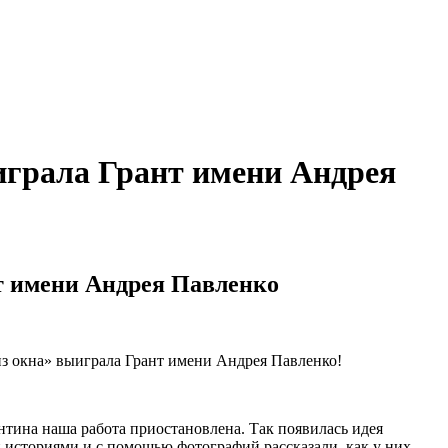
грала Грант имени Андрея
т имени Андрея Павленко
из окна» выиграла Грант имени Андрея Павленко!
нтина наша работа приостановлена. Так появилась идея
 историями и с помощью фотографий рассказали, как у них