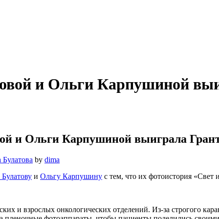
овой и Ольги Карпушиной выи
ой и Ольги Карпушиной выиграла Гран
 Булатова
by
dima
 Булатову
и
Ольгу Карпушину
с тем, что их фотоистория «Свет 
ких и взрослых онкологических отделений. Из-за строгого кара
га пленочные фотоаппараты, чтобы пациенты поделились своими