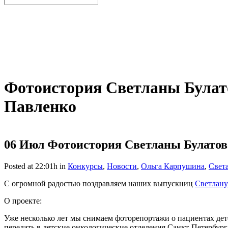
Фотоистория Светланы Булат
Павленко
06 Июл
Фотоистория Светланы Булатов
Posted at 22:01h
in
Конкурсы
,
Новости
,
Ольга Карпушина
,
Света
С огромной радостью поздравляем наших выпускниц
Светлану
О проекте:
Уже несколько лет мы снимаем фоторепортажи о пациентах детс
передать в детские онкологические отделения Санкт-Петербур