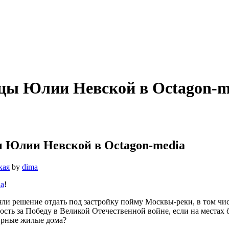
цы Юлии Невской в Octagon-m
Юлии Невской в Octagon-media
кая
by
dima
ia
!
яли решение отдать под застройку пойму Москвы-реки, в том чи
ость за Победу в Великой Отечественной войне, если на местах 
ирные жилые дома?