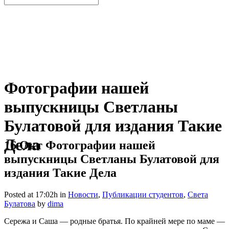
Фотографии нашей
выпускницы Светланы
Булатовой для издания Такие
Дела
16 Окт
Фотографии нашей
выпускницы Светланы Булатовой для
издания Такие Дела
Posted at 17:02h
in
Новости
,
Публикации студентов
,
Света
Булатова
by
dima
Сережа и Саша — родные братья. По крайней мере по маме —