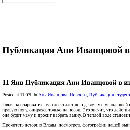
Публикация Ани Иванцовой 
11 Янв
Публикация Ани Иванцовой в 
Posted at 11:07h
in
Аня Иванцова
,
Новости
,
Публикации студен
Глядя на очаровательную десятилетнюю девочку с мерцающей от
правую ногу, опираясь только на носок. Это значит, что действ
она будит маму и просит набрать ванну. В теплой воде станови
Прочитать историю Влады, посмотреть фотографии нашей вып