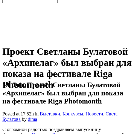
Проект Светланы Булатовой
«Архипелаг» был выбран для
показа на фестивале Riga
Photomonth
19 Фев
Проект Светланы Булатовой
«Архипелаг» был выбран для показа
на фестивале Riga Photomonth
Posted at 17:52h
in
Выставки
,
Конкурсы
,
Новости
,
Света
Булатова
by
dima
С огромной радостью поздравляем выпускницу