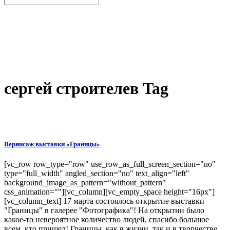
сергей строителев Tag
Вернисаж выставки «Границы»
[vc_row row_type="row" use_row_as_full_screen_section="no"
type="full_width" angled_section="no" text_align="left"
background_image_as_pattern="without_pattern"
css_animation=""][vc_column][vc_empty_space height="16px"]
[vc_column_text] 17 марта состоялось открытие выставки
"Границы" в галерее "Фотографика"! На открытии было
какое-то невероятное количество людей, спасибо большое
всем, кто пришел! Границы, как в жизни, так и в творчестве