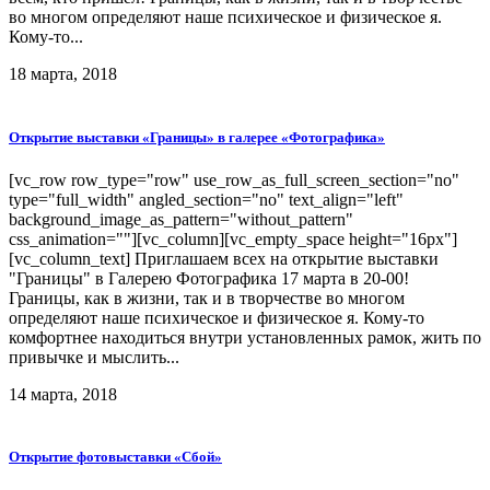
во многом определяют наше психическое и физическое я.
Кому-то...
18 марта, 2018
Открытие выставки «Границы» в галерее «Фотографика»
[vc_row row_type="row" use_row_as_full_screen_section="no"
type="full_width" angled_section="no" text_align="left"
background_image_as_pattern="without_pattern"
css_animation=""][vc_column][vc_empty_space height="16px"]
[vc_column_text] Приглашаем всех на открытие выставки
"Границы" в Галерею Фотографика 17 марта в 20-00!
Границы, как в жизни, так и в творчестве во многом
определяют наше психическое и физическое я. Кому-то
комфортнее находиться внутри установленных рамок, жить по
привычке и мыслить...
14 марта, 2018
Открытие фотовыставки «Сбой»