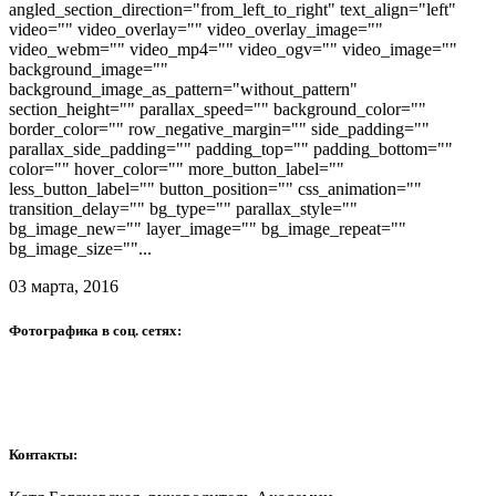
angled_section_direction="from_left_to_right" text_align="left"
video="" video_overlay="" video_overlay_image=""
video_webm="" video_mp4="" video_ogv="" video_image=""
background_image=""
background_image_as_pattern="without_pattern"
section_height="" parallax_speed="" background_color=""
border_color="" row_negative_margin="" side_padding=""
parallax_side_padding="" padding_top="" padding_bottom=""
color="" hover_color="" more_button_label=""
less_button_label="" button_position="" css_animation=""
transition_delay="" bg_type="" parallax_style=""
bg_image_new="" layer_image="" bg_image_repeat=""
bg_image_size=""...
03 марта, 2016
Фотографика в соц. сетях:
Контакты: