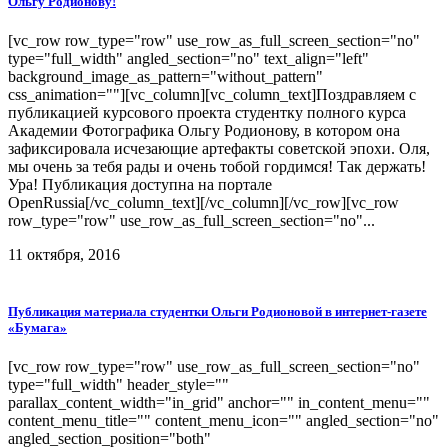
Ольгу Родионову!
[vc_row row_type="row" use_row_as_full_screen_section="no"
type="full_width" angled_section="no" text_align="left"
background_image_as_pattern="without_pattern"
css_animation=""][vc_column][vc_column_text]Поздравляем с
публикацией курсового проекта студентку полного курса
Академии Фотографика Ольгу Родионову, в котором она
зафиксировала исчезающие артефакты советской эпохи. Оля,
мы очень за тебя рады и очень тобой гордимся! Так держать!
Ура! Публикация доступна на портале
OpenRussia[/vc_column_text][/vc_column][/vc_row][vc_row
row_type="row" use_row_as_full_screen_section="no"...
11 октября, 2016
Публикация материала студентки Ольги Родионовой в интернет-газете
«Бумага»
[vc_row row_type="row" use_row_as_full_screen_section="no"
type="full_width" header_style=""
parallax_content_width="in_grid" anchor="" in_content_menu=""
content_menu_title="" content_menu_icon="" angled_section="no"
angled_section_position="both"