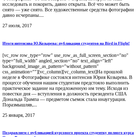
исследовать и покорить, давно открыта. Всё что может быть
снято — уже снято. Все художественные средства фотографии
давно исчерпаны....
27 июля, 2017
Итоги интенсива Ю.Козырева: публикация студентов на Bird in Flight!
[vc_row row_type="row" use_row_as_full_screen_section="no"
type="full_width" angled_section="no" text_align="left"
background_image_as_pattern="without_pattern"
css_animation=""][vc_column][vc_column_text]На прошлой
неделе в Фотографике состоялся интенсив Юрия Козырева. В
процессе обучения нашим студентам предстояло выполнить
практическое задание на предложенную им тему. Исходя из
повестки дня — вступления в должность президента США
Дональда Трампа — предметом съемок стала инаугурация.
Поразмышляв,...
25 января, 2017
Поздравляем с публикацией курсового проекта студентку полного курса