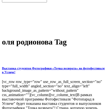
оля родионова Tag
Выставка студентов Фотографики «Точка возврата» на фотофестивале
в Угличе!
[vc_row row_type="row" use_row_as_full_screen_section="no"
type="full_width" angled_section="no" text_align="left"
background_image_as_pattern="without_pattern"
css_animation=""][vc_column][vc_column_text]В рамках
выставочной программы Фотофестиваля "Фотопарад в
Угличе" будет показана выставка студентов и выпускников
Фотографики "Точка возврата"! Страна, которую хочешь