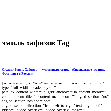
эмиль хафизов Tag
Студент Эмиль Хафизов — участник выставки «Специальное издание.
Фотокнига в России»
[vc_row row_type="row" use_row_as_full_screen_section="no"
type="full_width" header_style=""
parallax_content_width="in_grid" anchor="" in_content_menu=""
content_menu_title="" content_menu_icon="" angled_section="no"
angled_section_position="both"
angled_section_direction="from_left_to_right" text_align="left"
video="" video_overlay="" video_overlay_image=""