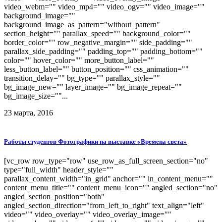
video_webm="" video_mp4="" video_ogv="" video_image=""
background_image=""
background_image_as_pattern="without_pattern"
section_height="" parallax_speed="" background_color=""
border_color="" row_negative_margin="" side_padding=""
parallax_side_padding="" padding_top="" padding_bottom=""
color="" hover_color="" more_button_label=""
less_button_label="" button_position="" css_animation=""
transition_delay="" bg_type="" parallax_style=""
bg_image_new="" layer_image="" bg_image_repeat=""
bg_image_size=""...
23 марта, 2016
Работы студентов Фотографики на выставке «Времена света»
[vc_row row_type="row" use_row_as_full_screen_section="no"
type="full_width" header_style=""
parallax_content_width="in_grid" anchor="" in_content_menu=""
content_menu_title="" content_menu_icon="" angled_section="no"
angled_section_position="both"
angled_section_direction="from_left_to_right" text_align="left"
video="" video_overlay="" video_overlay_image=""