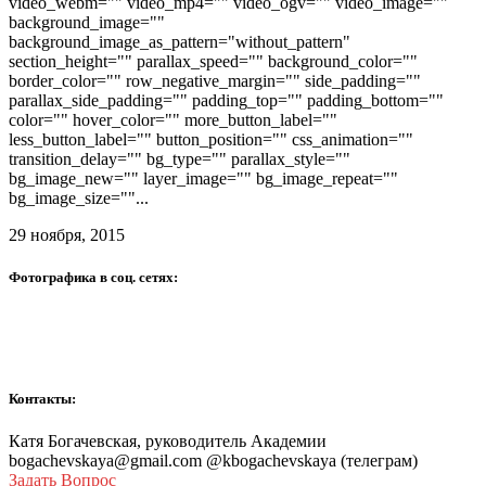
video_webm="" video_mp4="" video_ogv="" video_image=""
background_image=""
background_image_as_pattern="without_pattern"
section_height="" parallax_speed="" background_color=""
border_color="" row_negative_margin="" side_padding=""
parallax_side_padding="" padding_top="" padding_bottom=""
color="" hover_color="" more_button_label=""
less_button_label="" button_position="" css_animation=""
transition_delay="" bg_type="" parallax_style=""
bg_image_new="" layer_image="" bg_image_repeat=""
bg_image_size=""...
29 ноября, 2015
Фотографика в соц. сетях:
Контакты:
Катя Богачевская, руководитель Академии
bogachevskaya@gmail.com @kbogachevskaya (телеграм)
Задать Вопрос