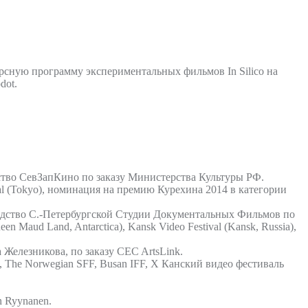
сную программу экспериментальных фильмов In Silico на
dot.
тво СевЗапКино по заказу Министерства Культуры РФ.
val (Tokyo), номинация на премию Курехина 2014 в категории
одство С.-Петербургской Студии Документальных Фильмов по
en Maud Land, Antarctica), Kansk Video Festival (Kansk, Russia),
Железникова, по заказу CEC ArtsLink.
, The Norwegian SFF, Busan IFF, X Канский видео фестиваль
n Ryynanen.