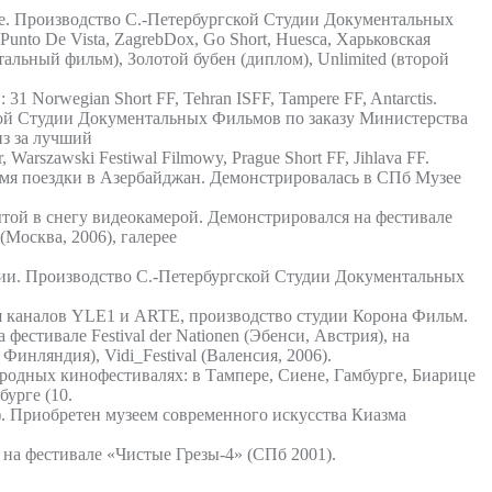
ге. Производство С.-Петербургской Студии Документальных
unto De Vista, ZagrebDox, Go Short, Huesca, Харьковская
тальный фильм), Золотой бубен (диплом), Unlimited (второй
Norwegian Short FF, Tehran ISFF, Tampere FF, Antarctis.
кой Студии Документальных Фильмов по заказу Министерства
из за лучший
szawski Festiwal Filmowy, Prague Short FF, Jihlava FF.
ремя поездки в Азербайджан. Демонстрировалась в СПб Музее
той в снегу видеокамерой. Демонстрировался на фестивале
Москва, 2006), галерее
ии. Производство С.-Петербургской Студии Документальных
ля каналов YLE1 и ARTE, производство студии Корона Фильм.
естивале Festival der Nationen (Эбенси, Австрия), на
инляндия), Vidi_Festival (Валенсия, 2006).
ародных кинофестивалях: в Тампере, Сиене, Гамбурге, Биарице
урге (10.
 Приобретен музеем современного искусства Киазма
на фестивале «Чистые Грезы-4» (СПб 2001).