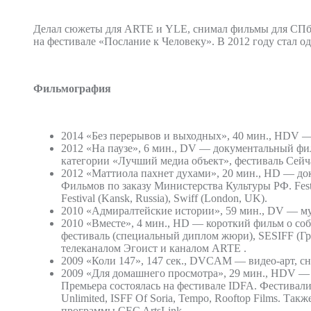
Делал сюжеты для ARTE и YLE, снимал фильмы для СПб 
на фестивале «Послание к Человеку». В 2012 году стал о
Фильмография
2014 «Без перерывов и выходных», 40 мин., HDV 
2012 «На паузе», 6 мин., DV — документальный филь
категории «Лучший медиа объект», фестиваль Сейчас
2012 «Маттиола пахнет духами», 20 мин., HD — д
Фильмов по заказу Министерства Культуры РФ. Festiva
Festival (Kansk, Russia), Swiff (London, UK).
2010 «Адмиралтейские истории», 59 мин., DV — му
2010 «Вместе», 4 мин., HD — короткий фильм о соба
фестиваль (специальный диплом жюри), SESIFF (Гра
телеканалом Эгоист и каналом ARTE .
2009 «Коли 147», 147 сек., DVCAM — видео-арт, сн
2009 «Для домашнего просмотра», 29 мин., HDV — и
Премьера состоялась на фестивале IDFA. Фестивали: 
Unlimited, ISFF Of Soria, Tempo, Rooftop Films. Т
программы CEC ArtsLink.