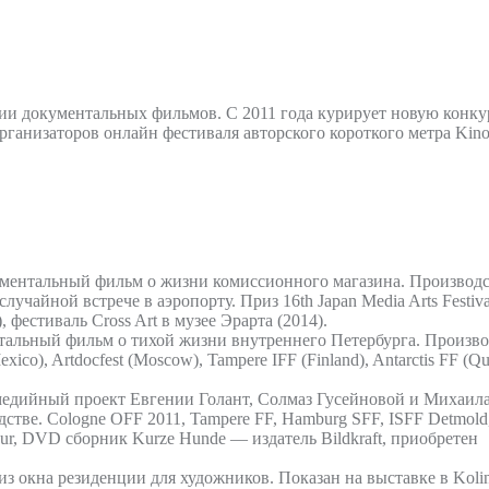
 документальных фильмов. С 2011 года курирует новую конкур
рганизаторов онлайн фестиваля авторского короткого метра Kino
ументальный фильм о жизни комиссионного магазина. Производс
учайной встрече в аэропорту. Приз 16th Japan Media Arts Festi
фестиваль Cross Art в музее Эрарта (2014).
нтальный фильм о тихой жизни внутреннего Петербурга. Произв
co), Artdocfest (Moscow), Tampere IFF (Finland), Antarctis FF (Que
едийный проект Евгении Голант, Солмаз Гусейновой и Михаила 
стве. Cologne OFF 2011, Tampere FF, Hamburg SFF, ISFF Detmold
ur, DVD сборник Kurze Hunde — издатель Bildkraft, приобретен
з окна резиденции для художников. Показан на выставке в Koli