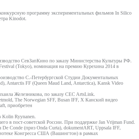
онкурсную программу экспериментальных фильмов In Silico
тра Kinodot.
изводство СевЗапКино по заказу Министерства Культуры РФ.
Festival (Tokyo), номинация на премию Курехина 2014 в
роизводство С.-Петербургской Студии Документальных
), Antarctis FF (Queen Maud Land, Antarctica), Kansk Video
аила Железникова, по заказу CEC ArtsLink.
tmold, The Norwegian SFF, Busan IFF, X Канский видео
aft, приобретен
 Kolin Ryynanen.
го в пост-советской России. При поддержке Jan Vrijman Fund.
a De Conde (приз Onda Curta), dokumentART, Uppsala IFF,
иблиотеке Конгресса США (Вашингтон) в рамках