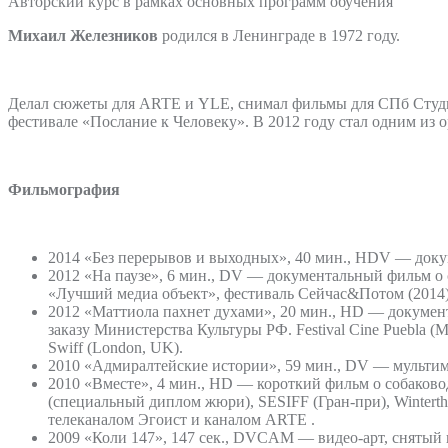
Авторский курс в рамках основных программ обучения
Михаил Железников
родился в Ленинграде в 1972 году.
Делал сюжеты для ARTE и YLE, снимал фильмы для СПб Студии
фестивале «Послание к Человеку». В 2012 году стал одним из о
Фильмография
2014 «Без перерывов и выходных», 40 мин., HDV — док
2012 «На паузе», 6 мин., DV — документальный фильм о сл
«Лучший медиа объект», фестиваль Сейчас&Потом (2014), 
2012 «Маттиола пахнет духами», 20 мин., HD — докуме
заказу Министерства Культуры РФ. Festival Cine Puebla (Mexi
Swiff (London, UK).
2010 «Адмиралтейские истории», 59 мин., DV — мультим
2010 «Вместе», 4 мин., HD — короткий фильм о собаковод
(специальный диплом жюри), SESIFF (Гран-при), Winterth
телеканалом Эгоист и каналом ARTE .
2009 «Коли 147», 147 сек., DVCAM — видео-арт, снятый и