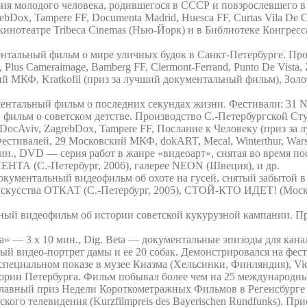
я молодого человека, родившегося в СССР и повзрослевшего в п
Dox, Tampere FF, Documenta Madrid, Huesca FF, Curtas Vila De Co
 в кинотеатре Tribeca Cinemas (Нью-Йорк) и в Библиотеке Конгр
ментальный фильм о мире уличных будок в Санкт-Петербурге. П
lus Cameraimage, Bamberg FF, Clermont-Ferrand, Punto De Vista, 
й МКФ, Kratkofil (приз за лучший документальный фильм), Золот
тальный фильм о последних секундах жизни. Фестивали: 31 Norweg
 фильм о советском детстве. Производство С.-Петербургской С
 DocAviv, ZagrebDox, Tampere FF, Послание к Человеку (приз за
валей, 29 Московский МКФ, dokART, Mecal, Winterthur, Warszaws
мин., DVD — серия работ в жанре «видеоарт», снятая во время 
ЕНТА (С.-Петербург, 2006), галерее NEON (Швеция), и др.
кументальный видеофильм об охоте на гусей, снятый забытой в
искусства ОТКАТ (С.-Петербург, 2005), СТОЙ-КТО ИДЕТ! (Москва
ый видеофильм об истории советской кукурузной кампании. П
а» — 3 x 10 мин., Dig. Beta — документальные эпизоды для ка
 видео-портрет дамы и ее 20 собак. Демонстрировался на фестив
пециальном показе в музее Киазма (Хельсинки, Финляндия), Vidi_
стории Петербурга. Фильм побывал более чем на 25 международны
е главный приз Недели Короткометражных Фильмов в Регенсбурге 
левидения (Kurzfilmpreis des Bayerischen Rundfunks). Приоб