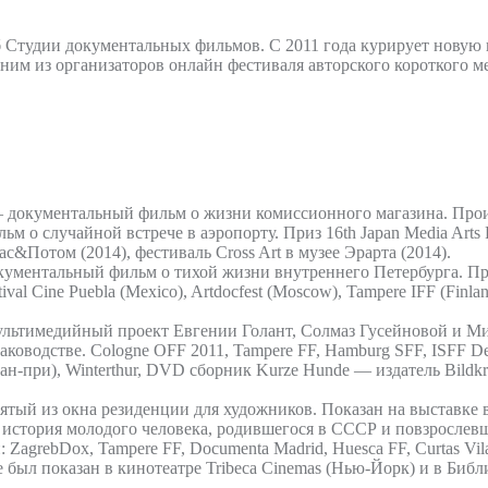
Студии документальных фильмов. С 2011 года курирует новую к
дним из организаторов онлайн фестиваля авторского короткого ме
— документальный фильм о жизни комиссионного магазина. Про
м о случайной встрече в аэропорту. Приз 16th Japan Media Arts 
&Потом (2014), фестиваль Cross Art в музее Эрарта (2014).
окументальный фильм о тихой жизни внутреннего Петербурга. П
l Cine Puebla (Mexico), Artdocfest (Moscow), Tampere IFF (Finland
льтимедийный проект Евгении Голант, Солмаз Гусейновой и Мих
ководстве. Cologne OFF 2011, Tampere FF, Hamburg SFF, ISFF De
н-при), Winterthur, DVD сборник Kurze Hunde — издатель Bildkr
ятый из окна резиденции для художников. Показан на выставке в
стория молодого человека, родившегося в СССР и повзрослевше
ZagrebDox, Tampere FF, Documenta Madrid, Huesca FF, Curtas Vil
акже был показан в кинотеатре Tribeca Cinemas (Нью-Йорк) и в Б