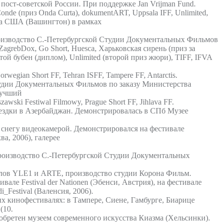
ост-советской России. При поддержке Jan Vrijman Fund.
nde (приз Onda Curta), dokumentART, Uppsala IFF, Unlimited,
есса США (Вашингтон) в рамках
роизводство С.-Петербургской Студии Документальных Фильмов
ZagrebDox, Go Short, Huesca, Харьковская сирень (приз за
ой бубен (диплом), Unlimited (второй приз жюри), TIFF, IFVA
ian Short FF, Tehran ISFF, Tampere FF, Antarctis.
тудии Документальных Фильмов по заказу Министерства
 лучший
ki Festiwal Filmowy, Prague Short FF, Jihlava FF.
поездки в Азербайджан. Демонстрировалась в СПб Музее
 снегу видеокамерой. Демонстрировался на фестивале
, 2006), галерее
роизводство С.-Петербургской Студии Документальных
налов YLE1 и ARTE, производство студии Корона Фильм.
але Festival der Nationen (Эбенси, Австрия), на фестивале
Festival (Валенсия, 2006).
х кинофестивалях: в Тампере, Сиене, Гамбурге, Биарице
(10.
ретен музеем современного искусства Киазма (Хельсинки).