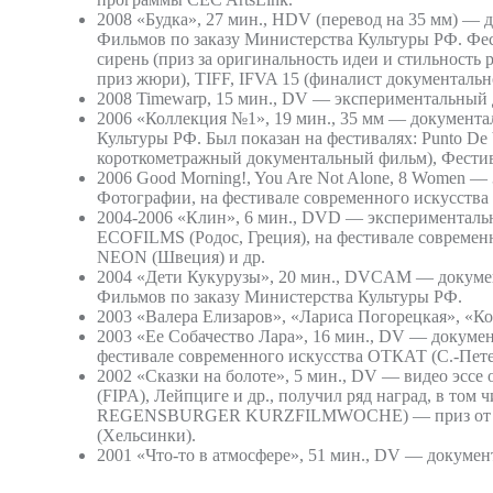
2008 «Будка», 27 мин., HDV (перевод на 35 мм) —
Фильмов по заказу Министерства Культуры РФ. Фестив
сирень (приз за оригинальность идеи и стильность 
приз жюри), TIFF, IFVA 15 (финалист документальн
2008 Timewarp, 15 мин., DV — экспериментальный до
2006 «Коллекция №1», 19 мин., 35 мм — документа
Культуры РФ. Был показан на фестивалях: Punto De 
короткометражный документальный фильм), Фестиваль
2006 Good Morning!, You Are Not Alone, 8 Women —
Фотографии, на фестивале современного искусства
2004-2006 «Клин», 6 мин., DVD — экспериментальн
ECOFILMS (Родос, Греция), на фестивале современ
NEON (Швеция) и др.
2004 «Дети Кукурузы», 20 мин., DVCAM — докумен
Фильмов по заказу Министерства Культуры РФ.
2003 «Валера Елизаров», «Лариса Погорецкая», «К
2003 «Ее Собачество Лара», 16 мин., DV — документ
фестивале современного искусства ОТКАТ (С.-Петерб
2002 «Сказки на болоте», 5 мин., DV — видео эссе
(FIPA), Лейпциге и др., получил ряд наград, в том
REGENSBURGER KURZFILMWOCHE) — приз от баварско
(Хельсинки).
2001 «Что-то в атмосфере», 51 мин., DV — докумен