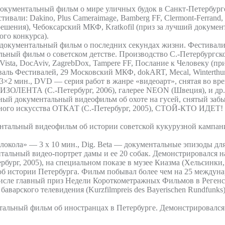
 документальный фильм о мире уличных будок в Санкт-Петербур
али: Dakino, Plus Cameraimage, Bamberg FF, Clermont-Ferrand, P
решения), Чебоксарский МКФ, Kratkofil (приз за лучший докумен
ого конкурса).
кументальный фильм о последних секундах жизни. Фестивали: 31 
льный фильм о советском детстве. Производство С.-Петербургс
Vista, DocAviv, ZagrebDox, Tampere FF, Послание к Человеку (пр
 Фестивалей, 29 Московский МКФ, dokART, Mecal, Winterthur, War
 3×2 мин., DVD — серия работ в жанре «видеоарт», снятая во в
 ИЗОЛЕНТА (С.-Петербург, 2006), галерее NEON (Швеция), и др.
ый документальный видеофильм об охоте на гусей, снятый забы
ного искусства ОТКАТ (С.-Петербург, 2005), СТОЙ-КТО ИДЕТ! (
тальный видеофильм об истории советской кукурузной кампан
олокола» — 3 x 10 мин., Dig. Beta — документальные эпизоды д
альный видео-портрет дамы и ее 20 собак. Демонстрировался на ф
ург, 2005), на специальном показе в музее Киазма (Хельсинки, Ф
 об истории Петербурга. Фильм побывал более чем на 25 междун
 числе главный приз Недели Короткометражных Фильмов в Регенсб
го телевидения (Kurzfilmpreis des Bayerischen Rundfunks).
тальный фильм об иностранцах в Петербурге. Демонстрировался 