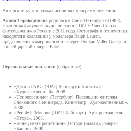
Авторский курс в рамках основных программ обучения
Алина Тарабаринова
родилась в Санкт­Петербурге (1985).
Закончила факультет журналистики СПбГУ. Член Союза
фотохудожников России c 2011 года. Фотографии (отпечатки)
находятся в коллекции у модельера Ralph Lauren,
представлены в американской галерее Dunkan Miller Galery и
в швейцарской галерее Fotoii.
Персональные выставки
(избранные):
«Дети в РАЮ» (ЮАР, Кейптаун). Кинотеатр
«Художественный». 2008.
«Непокоренные» (Петербург). Посвящено жителям
Блокадного Ленинграда. Кинотеатр «Художественный».
2008.
«People in Motion» (ЮАР, Кейптаун). Арт­пространство
«Игора». 2008.
«Конец света репетиция» (Остров Валаам). Галерея
«Башня». 2009.