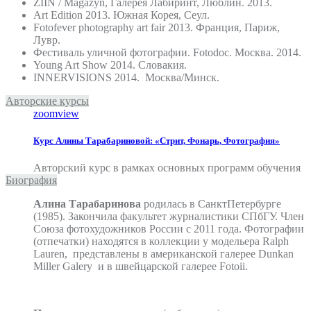
ZIIN / Magazyn, Галерея Лабиринт, Люблин. 2013.
Art Edition 2013. Южная Корея, Сеул.
Fotofever photography art fair 2013. Франция, Париж,
Лувр.
Фестиваль уличной фотографии. Fotodoc. Москва. 2014.
Young Art Show 2014. Словакия.
INNERVISIONS 2014. Москва/Минск.
Авторские курсы
zoom
view
Курс Алины Тарабариновой: «Стрит, Фонарь, Фотография»
Авторский курс в рамках основных программ обучения
Биография
Алина Тарабаринова
родилась в Санкт­Петербурге
(1985). Закончила факультет журналистики СПбГУ. Член
Союза фотохудожников России c 2011 года. Фотографии
(отпечатки) находятся в коллекции у модельера Ralph
Lauren, представлены в американской галерее Dunkan
Miller Galery и в швейцарской галерее Fotoii.