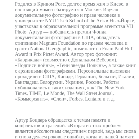
Родился в Кривом Роге, долгое время жил в Киеве, в
настоящий момент базируется в Москве. Изучал
документальную фотографию и права человека в
университете NYU Tisch School of the Arts в Нью-Йорке,
участвовал в образовательной программе агентства VII
Photo. Артур — победитель премии Фонда
документальной фотографии в США, обладатель
стипендии Magnum Foundation по правам человека и
гранта National Geographic, номинант на Foam Paul Huf
Award и Prix Pictet Award. Автор трех фотокниг:
«Баррикада» (совместно с Дональдом Вебером),
«Подписи войны», «Тени звезды Полынь», а также книг
с архивными фотографиями. Персональные выставки
проходили в США, Канаде, Германии, Бельгии, Италии,
Бангладеш, Белорусии, Украине, России. Работы
публиковались в таких изданиях, как The New York
Times, TIME, Le Monde, The Wall Street Journal,
«Коммерсантъ», «Слон», Forbes, Lenta.ru и т. д.
Артур Бондарь обращается к темам памяти и
конфликтов и трагедий. «Вторая из этих проблем
является абсолютным следствием первой, ведь мы снова
и снова делаем роковые ошибки, когда из нашей памяти