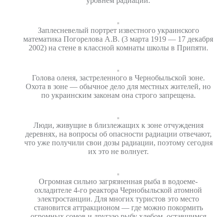
уровнем радиации.
Заплесневелый портрет известного украинского
математика Погорелова А.В. (3 марта 1919 — 17 декабря
2002) на стене в классной комнаты школы в Припяти.
Голова оленя, застреленного в Чернобыльской зоне.
Охота в зоне — обычное дело для местных жителей, но
по украинским законам она строго запрещена.
Люди, живущие в близлежащих к зоне отчуждения
деревнях, на вопросы об опасности радиации отвечают,
что уже получили свои дозы радиации, поэтому сегодня
их это не волнует.
Огромная сильно загрязненная рыба в водоеме-
охладителе 4-го реактора Чернобыльской атомной
электростанции. Для многих туристов это место
становится аттракционом — где можно покормить
огромных сомов и другую рыбу хлебом, оставшимся