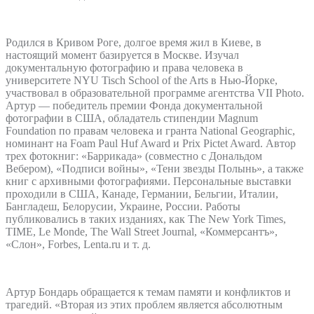
Родился в Кривом Роге, долгое время жил в Киеве, в
настоящий момент базируется в Москве. Изучал
документальную фотографию и права человека в
университете NYU Tisch School of the Arts в Нью-Йорке,
участвовал в образовательной программе агентства VII Photo.
Артур — победитель премии Фонда документальной
фотографии в США, обладатель стипендии Magnum
Foundation по правам человека и гранта National Geographic,
номинант на Foam Paul Huf Award и Prix Pictet Award. Автор
трех фотокниг: «Баррикада» (совместно с Дональдом
Вебером), «Подписи войны», «Тени звезды Полынь», а также
книг с архивными фотографиями. Персональные выставки
проходили в США, Канаде, Германии, Бельгии, Италии,
Бангладеш, Белорусии, Украине, России. Работы
публиковались в таких изданиях, как The New York Times,
TIME, Le Monde, The Wall Street Journal, «Коммерсантъ»,
«Слон», Forbes, Lenta.ru и т. д.
Артур Бондарь обращается к темам памяти и конфликтов и
трагедий. «Вторая из этих проблем является абсолютным