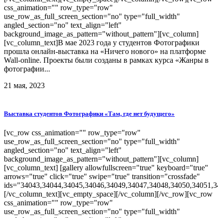
css_animation="" row_type="row"
use_row_as_full_screen_section="no" type="full_width"
angled_section="no" text_align="left"
background_image_as_pattern="without_pattern"][vc_column]
[vc_column_text]В мае 2023 года у студентов Фотографики
прошла онлайн-выставка на «Ничего нового» на платформе
Wall-online. Проекты были созданы в рамках курса «Жанры в
фотографии...
21 мая, 2023
Выставка студентов Фотографики «Там, где нет будущего»
[vc_row css_animation="" row_type="row"
use_row_as_full_screen_section="no" type="full_width"
angled_section="no" text_align="left"
background_image_as_pattern="without_pattern"][vc_column]
[vc_column_text] [gallery allowfullscreen="true" keyboard="true"
arrows="true" click="true" swipe="true" transition="crossfade"
ids="34043,34044,34045,34046,34049,34047,34048,34050,34051,3
[/vc_column_text][vc_empty_space][/vc_column][/vc_row][vc_row
css_animation="" row_type="row"
use_row_as_full_screen_section="no" type="full_width"