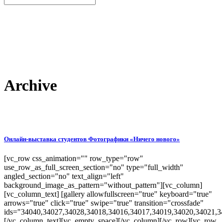
Archive
Онлайн-выставка студентов Фотографики «Ничего нового»
[vc_row css_animation="" row_type="row"
use_row_as_full_screen_section="no" type="full_width"
angled_section="no" text_align="left"
background_image_as_pattern="without_pattern"][vc_column]
[vc_column_text] [gallery allowfullscreen="true" keyboard="true"
arrows="true" click="true" swipe="true" transition="crossfade"
ids="34040,34027,34028,34018,34016,34017,34019,34020,34021,3
[/vc_column_text][vc_empty_space][/vc_column][/vc_row][vc_row