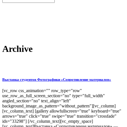
Archive
Выставка студентов Фотографики «Сопротивление материалов»
[vc_row css_animation="" row_type="row"
use_row_as_full_screen_section="no" type="full_width"
angled_section="no" text_align="left"
background_image_as_pattern="without_pattern"][vc_column]
[vc_column_text] [gallery allowfullscreen="true" keyboard="true"
arrows="true" click="true" swipe="true" transition="crossfade"
ids="33298"] [/vc_column_text][vc_empty_space]
[vc_column_text]Выставка «Сопротивление материалов» —