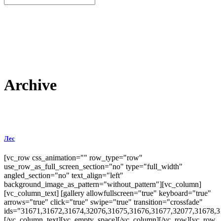
Archive
Лес
[vc_row css_animation="" row_type="row"
use_row_as_full_screen_section="no" type="full_width"
angled_section="no" text_align="left"
background_image_as_pattern="without_pattern"][vc_column]
[vc_column_text] [gallery allowfullscreen="true" keyboard="true"
arrows="true" click="true" swipe="true" transition="crossfade"
ids="31671,31672,31674,32076,31675,31676,31677,32077,31678,3
[/vc_column_text][vc_empty_space][/vc_column][/vc_row][vc_row