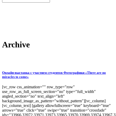
Archive
Онлайн-выставка с участием студентов Фотографики «There are no
miracles to come»
[vc_row css_animation="" row_type="row"
use_row_as_full_screen_section="no" type="full_width"
angled_section="no" text_align="left"
background_image_as_pattern="without_pattern"][vc_column]
[vc_column_text] [gallery allowfullscreen="true" keyboard="true"
arrows="true" click="true" swipe="true" transition="crossfade"
ids="33966,33972,33971,33973,33965,33970,33969,33974,33967,3