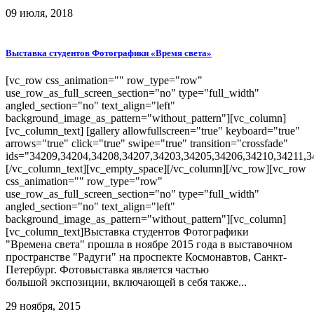
09 июля, 2018
Выставка студентов Фотографики «Время света»
[vc_row css_animation="" row_type="row"
use_row_as_full_screen_section="no" type="full_width"
angled_section="no" text_align="left"
background_image_as_pattern="without_pattern"][vc_column]
[vc_column_text] [gallery allowfullscreen="true" keyboard="true"
arrows="true" click="true" swipe="true" transition="crossfade"
ids="34209,34204,34208,34207,34203,34205,34206,34210,34211,3
[/vc_column_text][vc_empty_space][/vc_column][/vc_row][vc_row
css_animation="" row_type="row"
use_row_as_full_screen_section="no" type="full_width"
angled_section="no" text_align="left"
background_image_as_pattern="without_pattern"][vc_column]
[vc_column_text]Выставка студентов Фотографики
"Времена света" прошла в ноябре 2015 года в выставочном
пространстве "Радуги" на проспекте Космонавтов, Санкт-
Петербург. Фотовыставка является частью
большой экспозиции, включающей в себя также...
29 ноября, 2015