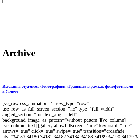
Archive
Выставка студентов Фотографики «Границы» в рамках фотофестиваля
в Угличе
[vc_row css_animation="" row_type="row"
use_row_as_full_screen_section="no" type="full_width"
angled_section="no" text_align="left"
background_image_as_pattern="without_pattern"][vc_column]
[vc_column_text] [gallery allowfullscreen="true" keyboard="true"
arrows="true" click="true" swipe="true" transition="crossfade"
ids="34185,34180,34181,34182,34184,34188,34189,34190,34179,3