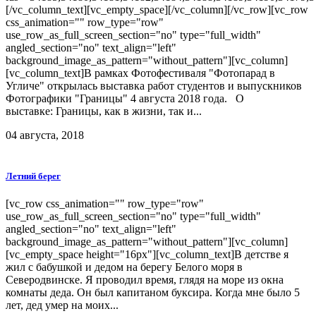
[/vc_column_text][vc_empty_space][/vc_column][/vc_row][vc_row
css_animation="" row_type="row"
use_row_as_full_screen_section="no" type="full_width"
angled_section="no" text_align="left"
background_image_as_pattern="without_pattern"][vc_column]
[vc_column_text]В рамках Фотофестиваля "Фотопарад в
Угличе" открылась выставка работ студентов и выпускников
Фотографики "Границы" 4 августа 2018 года. О
выставке: Границы, как в жизни, так и...
04 августа, 2018
Летний берег
[vc_row css_animation="" row_type="row"
use_row_as_full_screen_section="no" type="full_width"
angled_section="no" text_align="left"
background_image_as_pattern="without_pattern"][vc_column]
[vc_empty_space height="16px"][vc_column_text]В детстве я
жил с бабушкой и дедом на берегу Белого моря в
Северодвинске. Я проводил время, глядя на море из окна
комнаты деда. Он был капитаном буксира. Когда мне было 5
лет, дед умер на моих...