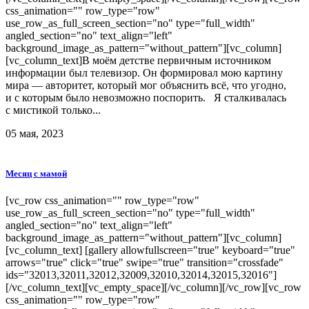
css_animation="" row_type="row"
use_row_as_full_screen_section="no" type="full_width"
angled_section="no" text_align="left"
background_image_as_pattern="without_pattern"][vc_column]
[vc_column_text]В моём детстве первичным источником
информации был телевизор. Он формировал мою картину
мира — авторитет, который мог объяснить всё, что угодно,
и с которым было невозможно поспорить. Я сталкивалась
с мистикой только...
05 мая, 2023
Месяц с мамой
[vc_row css_animation="" row_type="row"
use_row_as_full_screen_section="no" type="full_width"
angled_section="no" text_align="left"
background_image_as_pattern="without_pattern"][vc_column]
[vc_column_text] [gallery allowfullscreen="true" keyboard="true"
arrows="true" click="true" swipe="true" transition="crossfade"
ids="32013,32011,32012,32009,32010,32014,32015,32016"]
[/vc_column_text][vc_empty_space][/vc_column][/vc_row][vc_row
css_animation="" row_type="row"