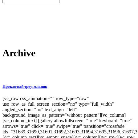
Archive
Проклятый треугольник
[vc_row css_animation="" row_type="row"
use_row_as_full_screen_section="no" type="full_width"
angled_section="no" text_align="left"
background_image_as_pattern="without_pattern"][vc_column]
[vc_column_text] [gallery allowfullscreen="true" keyboard="true"
arrows="true" click="true" swipe="true" transition="crossfade"
ids="31689,31690,31691,31692,31693,31694,31695,31696,31697,3
[/vc_column_text][vc_empty_space][/vc_column][/vc_row][vc_row