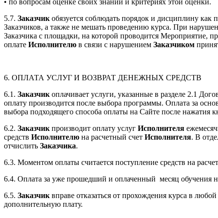
• по вопросам оценке своих знаний и критериях этой оценки.
5.7.
Заказчик
обязуется соблюдать порядок и дисциплину как пр
Заказчиков, а также не мешать проведению курса. При наруше
Заказчика с площадки, на которой проводится Мероприятие, п
оплате
Исполнителю
в связи с нарушением
Заказчиком
принят
6. ОПЛАТА УСЛУГ И ВОЗВРАТ ДЕНЕЖНЫХ СРЕДСТВ
6.1.
Заказчик
оплачивает услуги, указанные в разделе 2.1 Дого
оплату производится после выбора программы. Оплата за осно
выбора подходящего способа оплаты на Сайте после нажатия к
6.2.
Заказчик
производит оплату услуг
Исполнителя
ежемесячн
средств
Исполнителю
на расчетный счет
Исполнителя
. В отд
отчислить
Заказчика
.
6.3. Моментом оплаты считается поступление средств на расче
6.4. Оплата за уже прошедший и оплаченный
месяц обучения н
6.5.
Заказчик
вправе отказаться от прохождения курса в любой
дополнительную плату.