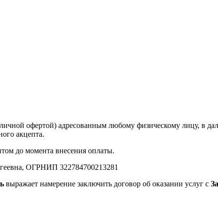
личной офертой) адресованным любому физическому лицу, в д
ного акцепта.
том до момента внесения оплаты.
ргеевна, ОГРНИП 322784700213281
ь
выражает намерение заключить договор об оказании услуг с
З