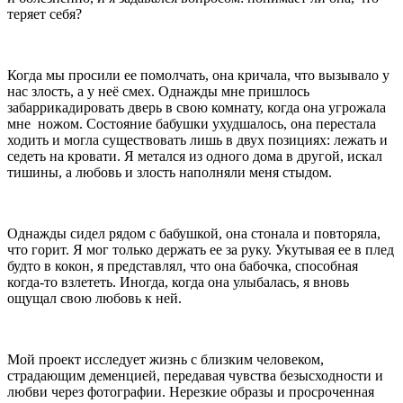
теряет себя?
Когда мы просили ее помолчать, она кричала, что вызывало у
нас злость, а у неё смех. Однажды мне пришлось
забаррикадировать дверь в свою комнату, когда она угрожала
мне
ножом. Состояние бабушки ухудшалось, она перестала
ходить и могла существовать лишь в двух позициях: лежать и
седеть на кровати. Я метался из одного дома в другой, искал
тишины, а любовь и злость наполняли меня стыдом.
Однажды сидел рядом с бабушкой, она стонала и повторяла,
что горит. Я мог только держать ее за руку. Укутывая ее в плед
будто в кокон, я представлял, что она бабочка, способная
когда-то взлететь. Иногда, когда она улыбалась, я вновь
ощущал свою любовь к ней.
Мой проект исследует жизнь с близким человеком,
страдающим деменцией, передавая чувства безысходности и
любви через фотографии. Нерезкие образы и просроченная