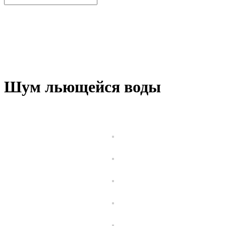
Шум льющейся воды