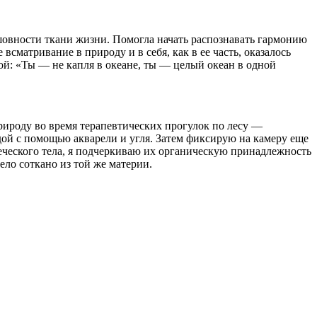
сшовности ткани жизни. Помогла начать распознавать гармонию
матривание в природу и в себя, как в ее часть, оказалось
ой: «Ты — не капля в океане, ты — целый океан в одной
ироду во время терапевтических прогулок по лесу —
ой с помощью акварели и угля. Затем фиксирую на камеру еще
еческого тела, я подчеркиваю их органическую принадлежность
ело соткано из той же материи.