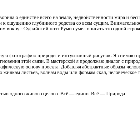
ворила о единстве всего на земле, недвойственности мира и бе
 к ощущению глубинного родства со всем сущим. Внимательное вс
ром вокруг. Суфийский поэт Руми сумел описать это одной строк
ьную фотографию природы и интуитивный рисунок. Я снимаю пр
новения этой связи. В мастерской я продолжаю диалог с природ
рафическую основу проекта. Добавляя абстрактные образы челов
 жилкам листьев, волнам воды или формам скал, человеческое т
астью одного живого целого. Всё — едино. Всё — Природа.