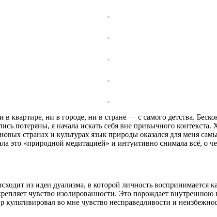
и в квартире, ни в городе, ⁠ни в стране — с самого детства. Бескон
лись потеряны, я начала искать себя вне привычного контекста. 
новых странах и культурах язык природы оказался для меня сам
а это «природной медитацией» и интуитивно снимала всё, о чем 
сходит из идеи дуализма, в которой личность воспринимается к
крепляет чувство изолированности. Это порождает внутреннюю н
р культивировал во мне чувство несправедливости и неизбежно