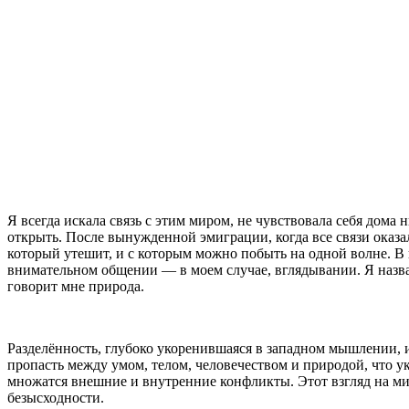
Я всегда искала связь ⁠с этим миром, не чувствовала себя дома ⁠н
открыть. После ⁠вынужденной эмиграции, когда все связи ⁠оказа
который утешит, и с которым можно побыть на одной волне. В 
внимательном общении — в моем случае, вглядывании. Я назвал
говорит мне природа.
Разделённость, глубоко укоренившаяся в западном мышлении, и
пропасть между умом, телом, человечеством и природой, что у
множатся внешние и внутренние конфликты. Этот взгляд на ми
безысходности.