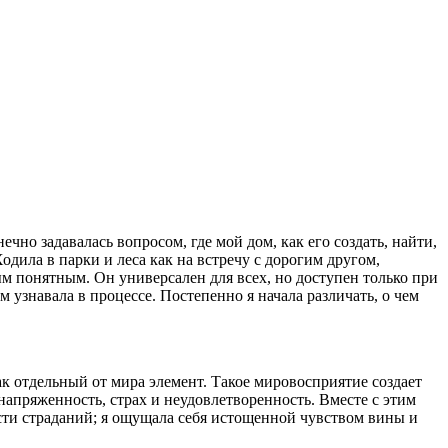
ечно задавалась ⁠вопросом, где ⁠мой дом, как его создать, найти,
Ходила в парки и леса как на встречу с дорогим другом,
ым понятным. Он универсален для всех, но доступен только при
узнавала в процессе. Постепенно я начала различать, о чем
ак отдельный от мира элемент. Такое мировосприятие создает
апряженность, страх и неудовлетворенность. Вместе с этим
сти страданий; я ощущала себя истощенной чувством вины и