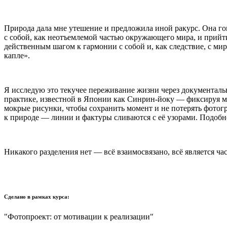
Природа дала мне утешение и предложила иной ракурс. Она го
с собой, как неотъемлемой частью окружающего мира, и прийти
действенным шагом к гармонии с собой и, как следствие, с ми
капле».
Я исследую это текучее переживание жизни через документал
практике, известной в Японии как Синрин-йоку — фиксируя мг
мокрые рисунки, чтобы сохранить момент и не потерять фотог
к природе — линии и фактуры сливаются с её узорами. Подобно
Никакого разделения нет — всё взаимосвязано, всё является ч
Сделано в рамках курса:
"Фотопроект: от мотивации к реализации"