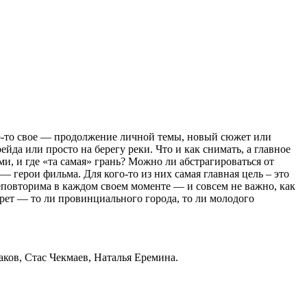
о-то свое — продолжение личной темы, новый сюжет или
да или просто на берегу реки. Что и как снимать, а главное
и, и где «та самая» грань? Можно ли абстрагироваться от
— герои фильма. Для кого-то из них самая главная цель – это
еповторима в каждом своем моменте — и совсем не важно, как
рет — то ли провинциального города, то ли молодого
ков, Стас Чекмаев, Наталья Еремина.