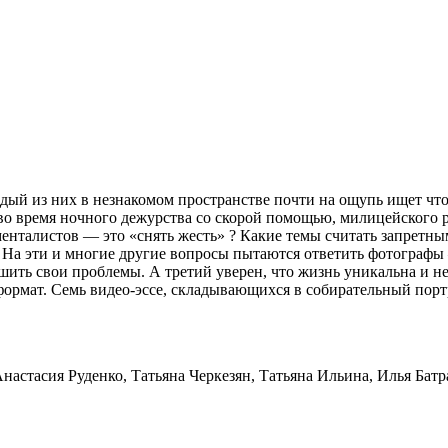
ый из них в незнакомом пространстве почти на ощупь ищет чт
о время ночного дежурства со скорой помощью, милицейского рей
нталистов — это «снять жесть» ? Какие темы считать запретным
.. На эти и многие другие вопросы пытаются ответить фотографы 
шить свои проблемы. А третий уверен, что жизнь уникальна и н
формат. Семь видео-эссе, складывающихся в собирательный порт
стасия Руденко, Татьяна Черкезян, Татьяна Ильина, Илья Батра