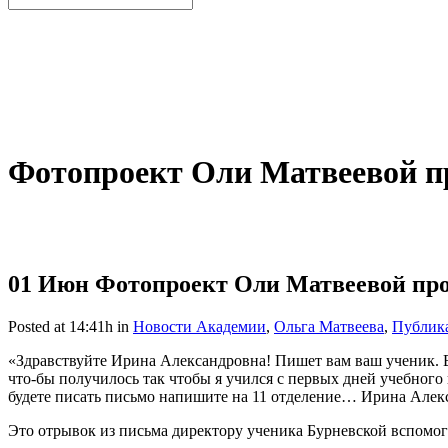
Фотопроект Оли Матвеевой пр
01 Июн
Фотопроект Оли Матвеевой про
Posted at 14:41h
in
Новости Академии
,
Ольга Матвеева
,
Публика
«Здравствуйте Ирина Александровна! Пишет вам ваш ученик. В
что-бы получилось так чтобы я учился с первых дней учебного 
будете писать письмо напишите на 11 отделение… Ирина Алекс
Это отрывок из письма директору ученика Бурневской вспомог