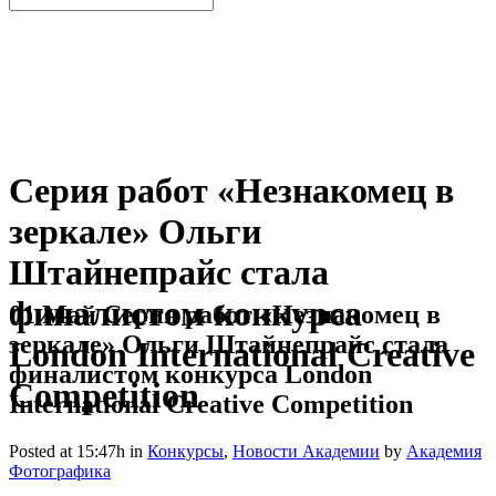
Серия работ «Незнакомец в
зеркале» Ольги
Штайнепрайс стала
финалистом конкурса
01 Май
Серия работ «Незнакомец в
зеркале» Ольги Штайнепрайс стала
London International Creative
финалистом конкурса London
Competition
International Creative Competition
Posted at 15:47h
in
Конкурсы
,
Новости Академии
by
Академия
Фотографика