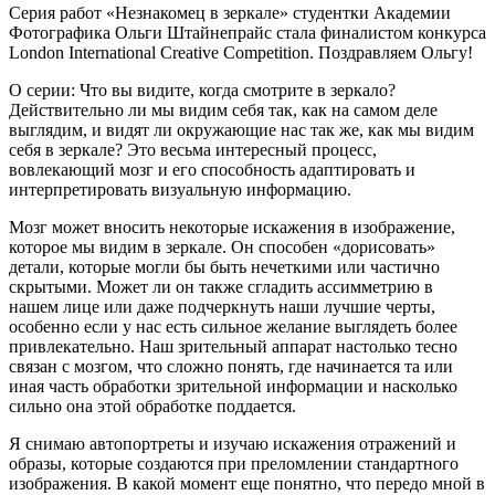
Серия работ «Незнакомец в зеркале» студентки Академии
Фотографика Ольги Штайнепрайс стала финалистом конкурса
London International Creative Competition. Поздравляем Ольгу!
О серии: Что вы видите, когда смотрите в зеркало?
Действительно ли мы видим себя так, как на самом деле
выглядим, и видят ли окружающие нас так же, как мы видим
себя в зеркале? Это весьма интересный процесс,
вовлекающий мозг и его способность адаптировать и
интерпретировать визуальную информацию.
Мозг может вносить некоторые искажения в изображение,
которое мы видим в зеркале. Он способен «дорисовать»
детали, которые могли бы быть нечеткими или частично
скрытыми. Может ли он также сгладить ассимметрию в
нашем лице или даже подчеркнуть наши лучшие черты,
особенно если у нас есть сильное желание выглядеть более
привлекательно. Наш зрительный аппарат настолько тесно
связан с мозгом, что сложно понять, где начинается та или
иная часть обработки зрительной информации и насколько
сильно она этой обработке поддается.
Я снимаю автопортреты и изучаю искажения отражений и
образы, которые создаются при преломлении стандартного
изображения. В какой момент еще понятно, что передо мной в