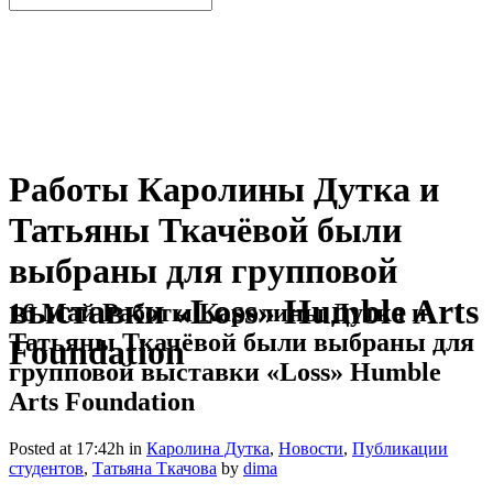
Работы Каролины Дутка и
Татьяны Ткачёвой были
выбраны для групповой
выставки «Loss» Humble Arts
16 Май
Работы Каролины Дутка и
Татьяны Ткачёвой были выбраны для
Foundation
групповой выставки «Loss» Humble
Arts Foundation
Posted at 17:42h
in
Каролина Дутка
,
Новости
,
Публикации
студентов
,
Татьяна Ткачова
by
dima