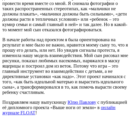
провести время вместе со мной. Я снимала фотографии о
таких распространенных стереотипах, как «мальчики не
должны плакать», «мальчики должны быть сильными», «дети
должны расти в тепличных условиях» или «ребенок – это
кумир семьи и самый главный в ней» и так далее. Но в какой-
то момент мой сын отказался фотографироваться.
В начале работы над проектом я была ориентирована на
результат и мне было не важно, нравится моему сыну то, что я
прошу его делать, или нет. Но увидев сигналы протеста, я
изменила нашу модель взаимодействия. Мой сын рисовал мне
рисунки, показал любимых насекомых, наряжался в маску
ящерицы и построил дом из веток. Потому что игра – это
главный инструмент во взаимодействии с детьми, а не
директивные установки «как надо». Этот проект начинался с
того, «как быть идеальной матерью и вырастить идеального
сына», а трансформировался в то, как помочь вырасти своему
ребенку счастливым.
Поздравляем нашу выпускницу
Юлю Павлову
с публикацией
её дипломного проекта «Выше ноги от земли» в
онлайн
журнале FLOAT
!