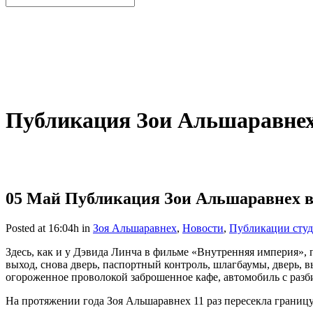
Публикация Зои Альшаравнех
05 Май
Публикация Зои Альшаравнех в 
Posted at 16:04h
in
Зоя Альшаравнех
,
Новости
,
Публикации студ
Здесь, как и у Дэвида ⁠Линча в фильме «Внутренняя империя», 
выход, ⁠снова дверь, ⁠паспортный контроль, шлагбаумы, дверь, 
огороженное проволокой заброшенное кафе, автомобиль с разби
На протяжении года Зоя Альшаравнех 11 раз пересекла границу