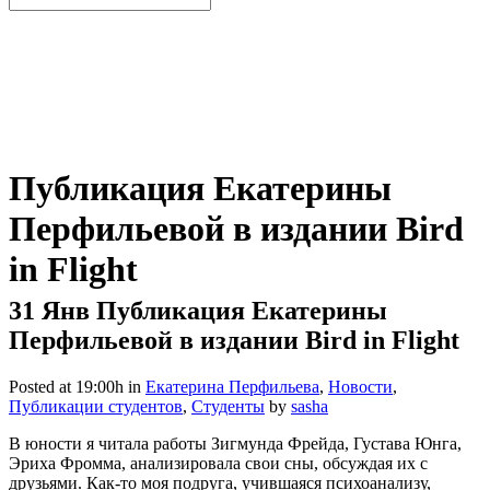
Публикация Екатерины
Перфильевой в издании Bird
in Flight
31 Янв
Публикация Екатерины
Перфильевой в издании Bird in Flight
Posted at 19:00h
in
Екатерина Перфильева
,
Новости
,
Публикации студентов
,
Студенты
by
sasha
В юности я читала работы Зигмунда Фрейда, Густава Юнга,
Эриха Фромма, анализировала свои сны, обсуждая их с
друзьями. Как-то моя подруга, учившаяся психоанализу,