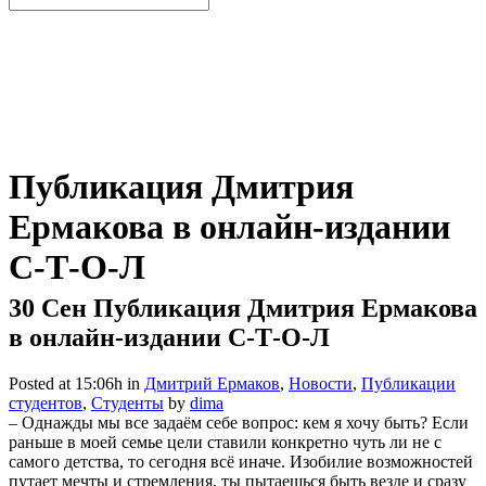
Публикация Дмитрия
Ермакова в онлайн-издании
С-Т-О-Л
30 Сен
Публикация Дмитрия Ермакова
в онлайн-издании С-Т-О-Л
Posted at 15:06h
in
Дмитрий Ермаков
,
Новости
,
Публикации
студентов
,
Студенты
by
dima
– Однажды мы все задаём себе вопрос: кем я хочу быть? Если
раньше в моей семье цели ставили конкретно чуть ли не с
самого детства, то сегодня всё иначе. Изобилие возможностей
путает мечты и стремления, ты пытаешься быть везде и сразу