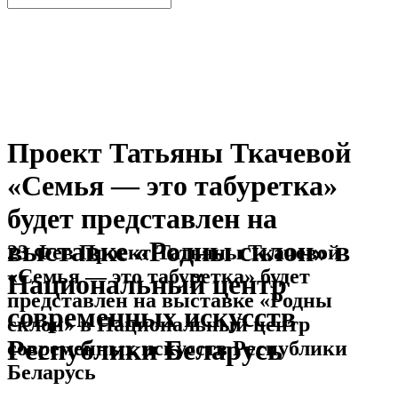
Проект Татьяны Ткачевой
«Семья — это табуретка»
будет представлен на
выставке «Родны склон» в
23 Фев
Проект Татьяны Ткачевой
«Семья — это табуретка» будет
Национальный центр
представлен на выставке «Родны
современных искусств
склон» в Национальный центр
Республики Беларусь
современных искусств Республики
Беларусь