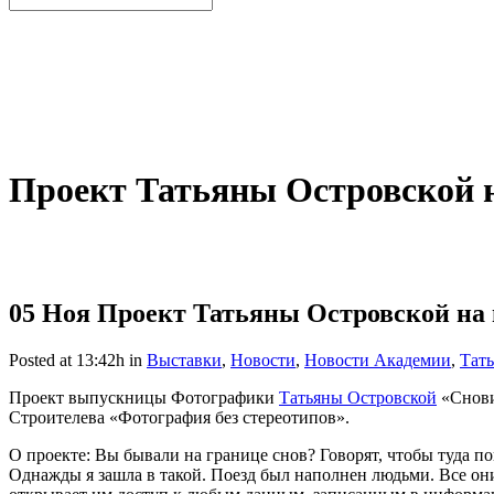
Проект Татьяны Островской н
05 Ноя
Проект Татьяны Островской на 
Posted at 13:42h
in
Выставки
,
Новости
,
Новости Академии
,
Тать
Проект выпускницы Фотографики
Татьяны Островской
«Снови
Строителева «Фотография без стереотипов».
О проекте: Вы бывали на границе снов? Говорят, чтобы туда по
Однажды я зашла в такой. Поезд был наполнен людьми. Все он