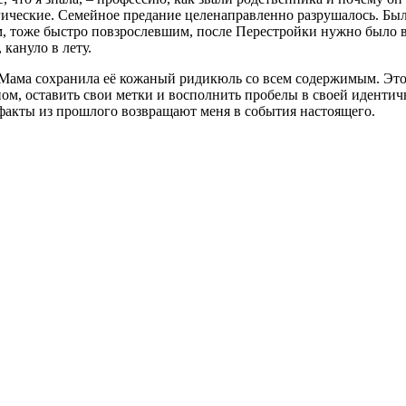
гические. Семейное предание целенаправленно разрушалось. Бы
м, тоже быстро повзрослевшим, после Перестройки нужно было 
 кануло в лету.
 Мама сохранила её кожаный ридикюль со всем содержимым. Это
м, оставить свои метки и восполнить пробелы в своей идентичн
ефакты из прошлого возвращают меня в события настоящего.