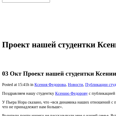
Проект нашей студентки Ксен
03 Окт
Проект нашей студентки Ксении
Posted at 15:41h
in
Ксения Федорова
,
Новости
,
Публикации сту
Поздравляем нашу студентку
Ксению Федорову
с публикацией 
У Пьера Нора сказано, что «вся динамика наших отношений с 
что не принадлежит нам больше».
Родители почти ничего не рассказывали мне о нашей семье. Вс