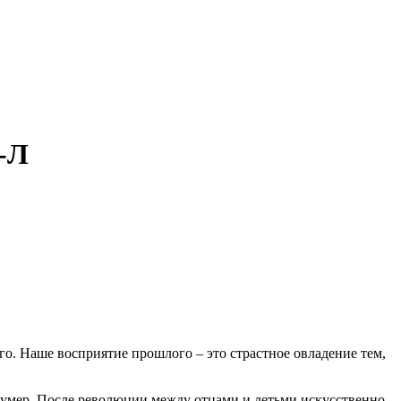
-Л
о. Наше восприятие прошлого – это страстное овладение тем,
он умер. После революции между отцами и детьми искусственно