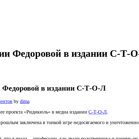
ии Федоровой в издании С-Т-О
 Федоровой в издании С-Т-О-Л
дентов
by
dima
ее проекта «Ридикюль» в медиа издании
С-Т-О-Л
.
прошлым заключена в тонкой игре недосягаемого и уничтоженног
ё, что я знала, – профессию, как звали родственника и почему 